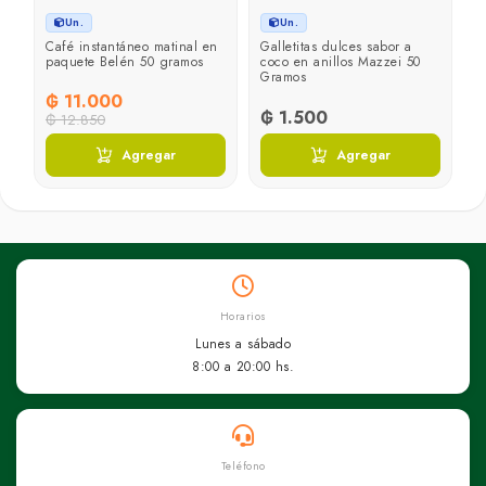
Un.
Un.
Café instantáneo matinal en
Galletitas dulces sabor a
M
paquete Belén 50 gramos
coco en anillos Mazzei 50
1
Gramos
₲ 11.000
₲ 1.500
₲
₲ 12.850
Agregar
Agregar
Horarios
Lunes a sábado
8:00 a 20:00 hs.
Teléfono