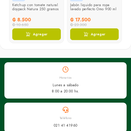
Ketchup con tomate natural
Jabón liquido para ropa
C
doypack Natura 250 gramos
lavado perfecto Omo 900 ml
p
₲ 8.500
₲ 17.500
₲
₲ 10.650
₲ 23.300
₲
Agregar
Agregar
Horarios
Lunes a sábado
8:00 a 20:00 hs.
Teléfono
021 41 41960