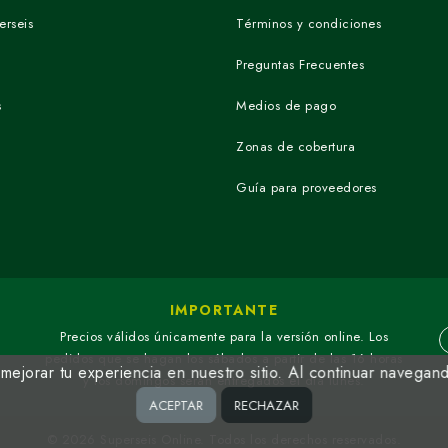
erseis
Términos y condiciones
Preguntas Frecuentes
s
Medios de pago
Zonas de cobertura
Guía para proveedores
IMPORTANTE
Precios válidos únicamente para la versión online. Los
pedidos que se hagan los sábados a partir de las 16 horas
ejorar tu experiencia en nuestro sitio. Al continuar navegan
y los domingos serán entregados el día lunes.
ACEPTAR
RECHAZAR
© 2026 Superseis Online. Todos los derechos reservados.