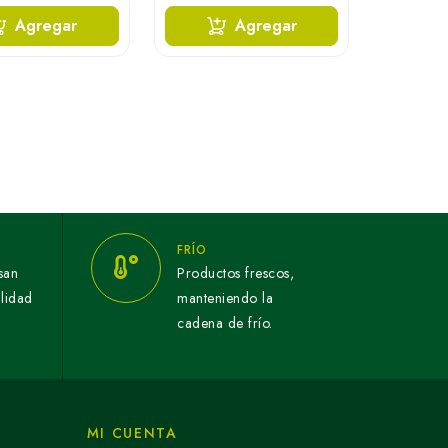
Agregar
Agregar
FRÍO
san
Productos frescos,
alidad
manteniendo la
cadena de frío.
MI CUENTA