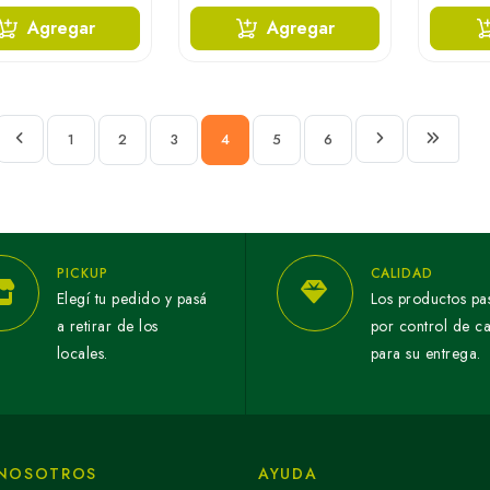
Agregar
Agregar
1
2
3
4
5
6
PICKUP
CALIDAD
Elegí tu pedido y pasá
Los productos pa
a retirar de los
por control de c
locales.
para su entrega.
 NOSOTROS
AYUDA