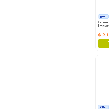
Un.
Crema d
limpie
₲ 9.
Un.