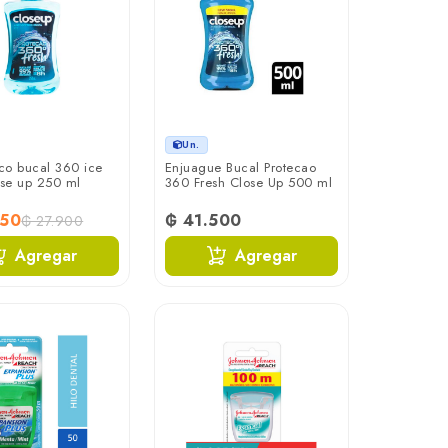
Un.
ico bucal 360 ice
Enjuague Bucal Protecao
ose up 250 ml
360 Fresh Close Up 500 ml
750
₲ 41.500
₲ 27.900
Agregar
Agregar