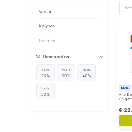
G.u.m
Kolynos
Listerine
Oral-b
Descuentos
Reach
Hasta
Hasta
Hasta
20%
30%
40%
Sorriso
Un.
Hasta
50%
Hilo De
Colgat
Tandy
₲ 22