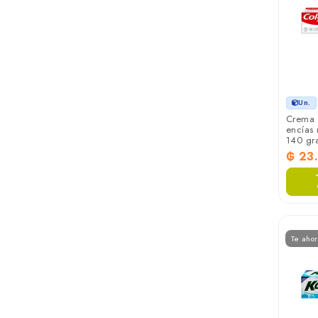
Un.
Crema d
encías 
140 gr
₲ 23
Te aho