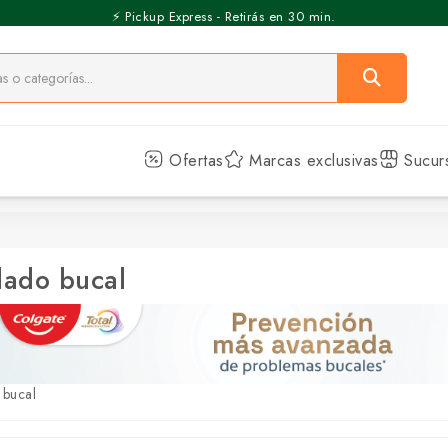
⚡️ Pickup Express - Retirás en 30 min.
Ofertas
Marcas exclusivas
Sucur
ado bucal
 bucal