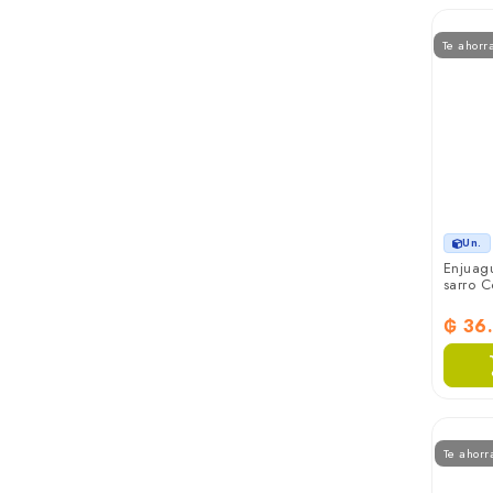
Te ahorr
Un.
Enjuagu
sarro C
₲ 36
Te ahorr