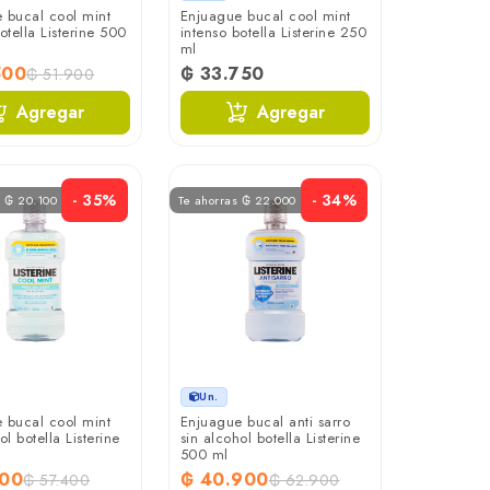
 bucal cool mint
Enjuague bucal cool mint
otella Listerine 500
intenso botella Listerine 250
ml
500
₲ 33.750
₲ 51.900
Agregar
Agregar
- 35%
- 34%
s ₲ 20.100
Te ahorras ₲ 22.000
Un.
 bucal cool mint
Enjuague bucal anti sarro
ol botella Listerine
sin alcohol botella Listerine
500 ml
300
₲ 40.900
₲ 57.400
₲ 62.900