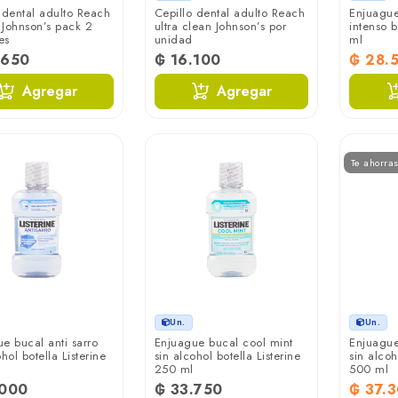
 dental adulto Reach
Cepillo dental adulto Reach
Enjuague
Johnson’s pack 2
ultra clean Johnson’s por
intenso b
es
unidad
ml
.650
₲ 16.100
₲ 28.
Agregar
Agregar
Te ahorra
Un.
Un.
e bucal anti sarro
Enjuague bucal cool mint
Enjuague
hol botella Listerine
sin alcohol botella Listerine
sin alcoh
250 ml
500 ml
.000
₲ 33.750
₲ 37.