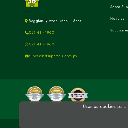
Sobre Sup
Noticias
Boggiani y Avda. Mcal. López
Sucursale
021 41 41960
021 41 41960
superseis@superseis.com.py
Usamos cookies para m