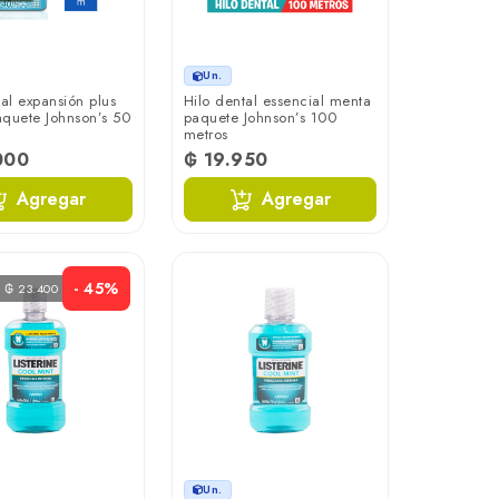
Un.
tal expansión plus
Hilo dental essencial menta
quete Johnson’s 50
paquete Johnson’s 100
metros
000
₲ 19.950
Agregar
Agregar
- 45%
s ₲ 23.400
Un.