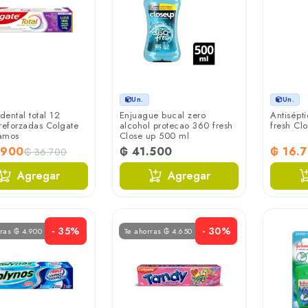
Un.
Un.
ental total 12
Enjuague bucal zero
Antisépt
reforzadas Colgate
alcohol protecao 360 fresh
fresh Cl
amos
Close up 500 ml
.900
₲ 41.500
₲ 16.
₲ 36.700
Agregar
Agregar
- 35%
- 30%
rras ₲ 4.900
Te ahorras ₲ 4.650