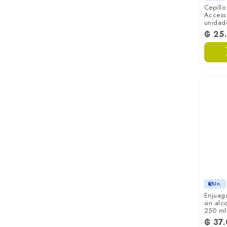
Cepillo
Access 
unidad
₲ 25
Un.
Enjuagu
sin alco
250 ml
₲ 37