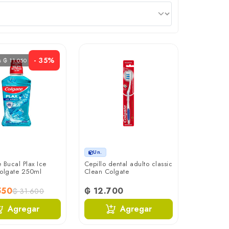
- 35%
s ₲ 11.050
Un.
 Bucal Plax Ice
Cepillo dental adulto classic
 Colgate 250ml
Clean Colgate
550
₲ 12.700
₲ 31.600
Agregar
Agregar