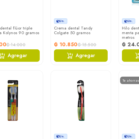
Un.
Un.
ental flúor triple
Crema dental Tandy
Hilo den
za Kolynos 90 gramos
Colgate 50 gramos
menta pa
metros
100
₲ 10.850
₲ 24.
₲ 14.000
₲ 15.500
Agregar
Agregar
Te ahorra
Un.
Un.