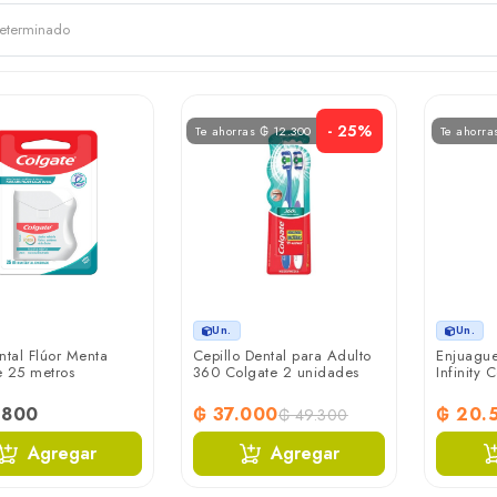
- 25%
Te ahorras ₲ 12.300
Te ahorra
Un.
Un.
ntal Flúor Menta
Cepillo Dental para Adulto
Enjuague
e 25 metros
360 Colgate 2 unidades
Infinity
.800
₲ 37.000
₲ 20.
₲ 49.300
Agregar
Agregar