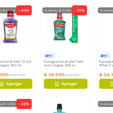
- 40%
- 35%
as ₲ 24.000
Te ahorras ₲ 15.500
Te ahorra
Un.
Un.
e bucal total 12 anti
Enjuague bucal plax fresh
Enjuague
olgate 500 ml
mint Colgate 500 ml
White Co
.000
₲ 28.900
₲ 24.
₲ 60.000
₲ 44.400
Agregar
Agregar
- 35%
as ₲ 12.800
Te ahorra