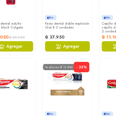
Un.
Un.
 dental adulto
Pasta dental doble explosión
Cepillo 
t black Colgate
Oral B 3 unidades
cepillo 
2 unida
.050
₲ 37.950
₲ 11.1
₲ 49.300
Agregar
Agregar
- 35%
Te ahorras ₲ 12.800
Un.
Un.