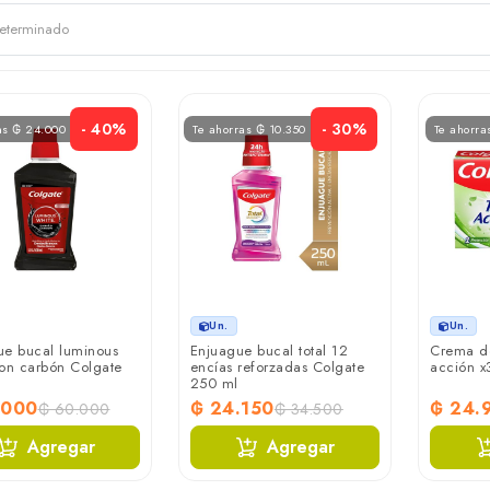
- 40%
- 30%
as ₲ 24.000
Te ahorras ₲ 10.350
Te ahorra
Un.
Un.
ue bucal luminous
Enjuague bucal total 12
Crema den
con carbón Colgate
encías reforzadas Colgate
acción x
250 ml
.000
₲ 24.150
₲ 24.
₲ 60.000
₲ 34.500
Agregar
Agregar