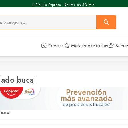
⚡️ Pickup Express - Retirás en 30 min.
Ofertas
Marcas exclusivas
Sucur
ado bucal
 bucal