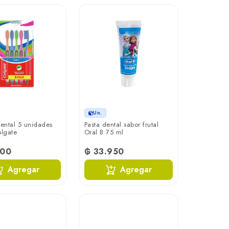
Un.
dental 5 unidades
Pasta dental sabor frutal
olgate
Oral B 75 ml
700
₲ 33.950
Agregar
Agregar