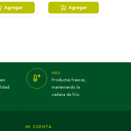
Agregar
Agregar
FRÍO
san
Productos frescos,
alidad
manteniendo la
cadena de frío.
MI CUENTA