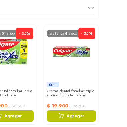
- 35%
- 25%
s ₲ 13.400
Te ahorras ₲ 6.600
Un.
tal familiar triple
Crema dental familiar triple
3 Colgate
acción Colgate 125 ml
900
₲ 19.900
₲ 38.300
₲ 26.500
Agregar
Agregar