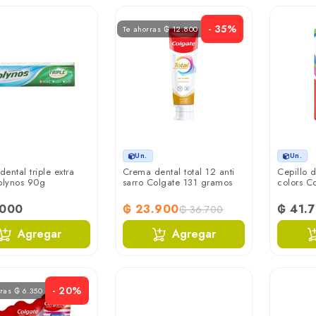
- 35%
Te ahorras ₲ 12.800
Un.
Un.
ental triple extra
Crema dental total 12 anti
Cepillo 
olynos 90g
sarro Colgate 131 gramos
colors C
.000
₲ 23.900
₲ 41.
₲ 36.700
Agregar
Agregar
- 20%
rras ₲ 6.350