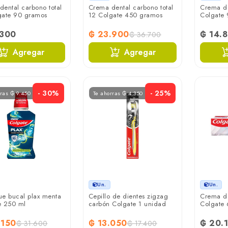
ental carbono total
Crema dental carbono total
Crema de
gate 90 gramos
12 Colgate 450 gramos
Colgate
.300
₲ 23.900
₲ 14.
₲ 36.700
Agregar
Agregar
- 30%
- 25%
rras ₲ 9.450
Te ahorras ₲ 4.350
Un.
Un.
ue bucal plax menta
Cepillo de dientes zigzag
Crema de
e 250 ml
carbón Colgate 1 unidad
Colgate
.150
₲ 13.050
₲ 20.
₲ 31.600
₲ 17.400