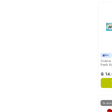
Un.
Crema d
fresh K
₲ 14
Te aho