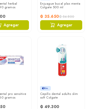
ntal herbal
Enjuague bucal plax menta
 90 gramos
Colgate 500 ml
800
₲ 35.650
₲ 54.800
Agregar
Agregar
Un.
ntal pro sensitive
Cepillo dental adulto slim
 60 gramos
soft Colgate
150
₲ 49.300