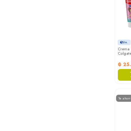
Un.
Crema d
Colgat
₲ 25
Te ahor