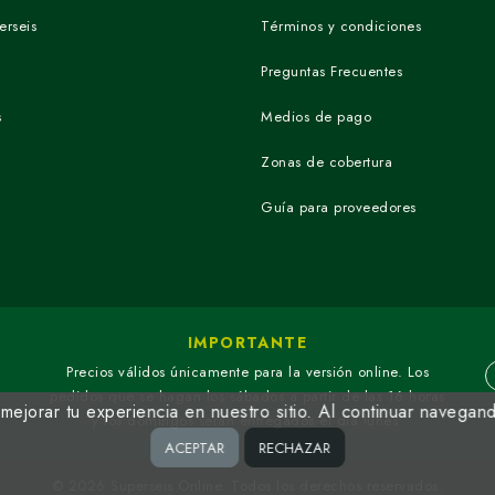
erseis
Términos y condiciones
Preguntas Frecuentes
s
Medios de pago
Zonas de cobertura
Guía para proveedores
IMPORTANTE
Precios válidos únicamente para la versión online. Los
pedidos que se hagan los sábados a partir de las 16 horas
ejorar tu experiencia en nuestro sitio. Al continuar navegan
y los domingos serán entregados el día lunes.
ACEPTAR
RECHAZAR
© 2026 Superseis Online. Todos los derechos reservados.