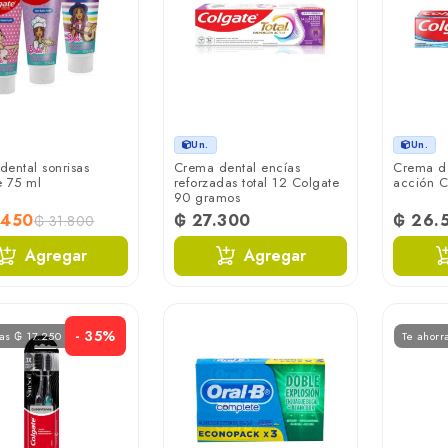
Un.
Un.
ental sonrisas
Crema dental encías
Crema den
e 75 ml
reforzadas total 12 Colgate
acción C
90 gramos
.450
₲ 27.300
₲ 26.
₲ 31.800
Agregar
Agregar
- 35%
ras ₲ 17.250
Te ahorr