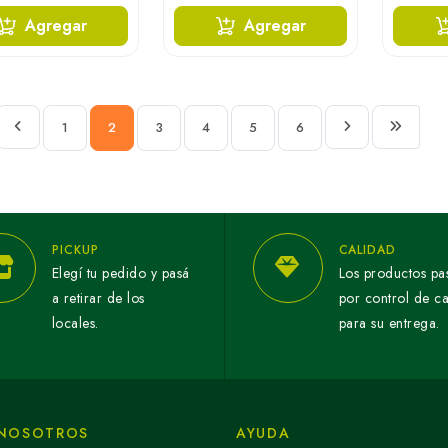
Agregar
Agregar
1
2
3
4
5
6
PICKUP
CALIDAD
Elegí tu pedido y pasá
Los productos pa
a retirar de los
por control de c
locales.
para su entrega.
 NOSOTROS
AYUDA