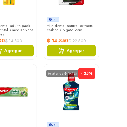
Un.
dental adulto pack
Hilo dental natural extracts
dental suave Kolynos
carbón Colgate 25m
des
00
₲ 14.850
₲ 14.800
₲ 22.800
Agregar
Agregar
- 35%
Te ahorras ₲ 19.150
Un.