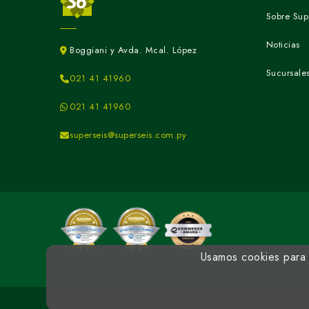
Sobre Sup
Noticias
Boggiani y Avda. Mcal. López
Sucursale
021 41 41960
021 41 41960
superseis@superseis.com.py
Usamos cookies para m