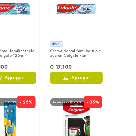
Un.
tal familiar triple
Crema dental familiar triple
olgate 125ml
acción Colgate 75ml
500
₲ 17.100
Agregar
Agregar
- 25%
- 35%
as ₲ 3.700
Te ahorras ₲ 7.950