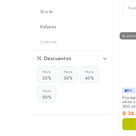
G.u.m
Kolynos
Te ahorr
Listerine
Oral-b
Descuentos
Reach
Hasta
Hasta
Hasta
20%
30%
40%
Sorriso
Un.
Hasta
50%
Enjuag
white 
Tandy
500 ml
₲ 36