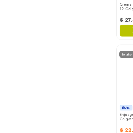
Crema d
12 Col
₲ 27
Te aho
Un.
Enjuag
Colgat
₲ 22