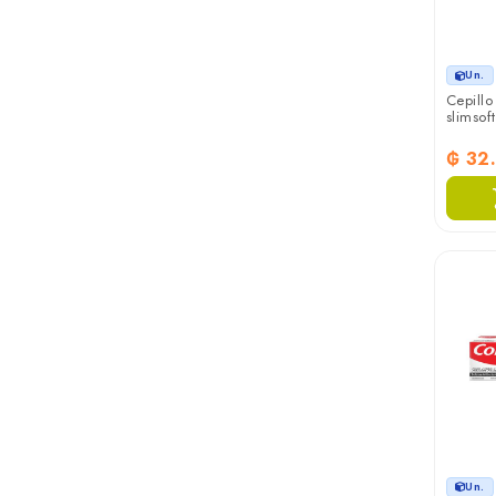
Un.
Cepillo
slimsof
₲ 32
Un.