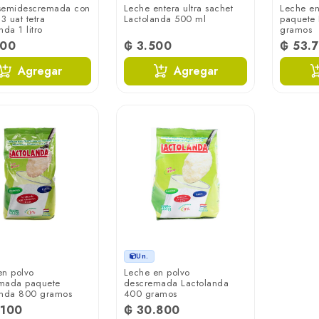
semidescremada con
Leche entera ultra sachet
Leche en
 uat tetra
Lactolanda 500 ml
paquete
nda 1 litro
gramos
300
₲ 3.500
₲ 53.
Agregar
Agregar
Un.
en polvo
Leche en polvo
mada paquete
descremada Lactolanda
anda 800 gramos
400 gramos
.100
₲ 30.800