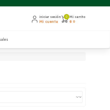
iniciar sesión
Mi carrito
0
Mi cuenta
₲ 0
sales