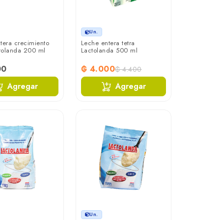
Un.
tera crecimiento
Leche entera tetra
ctolanda 200 ml
Lactolanda 500 ml
00
₲ 4.000
₲ 4.400
Agregar
Agregar
Un.