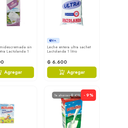
Un.
emidescremada sin
Leche entera ultra sachet
etra Lactolanda 1
Lactolanda 1 litro
00
₲ 6.600
Agregar
Agregar
- 9%
Te ahorras ₲ 400