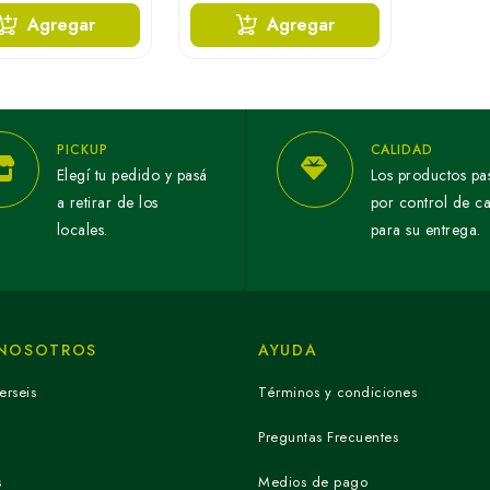
Agregar
Agregar
PICKUP
CALIDAD
Elegí tu pedido y pasá
Los productos pa
a retirar de los
por control de c
locales.
para su entrega.
 NOSOTROS
AYUDA
erseis
Términos y condiciones
Preguntas Frecuentes
s
Medios de pago