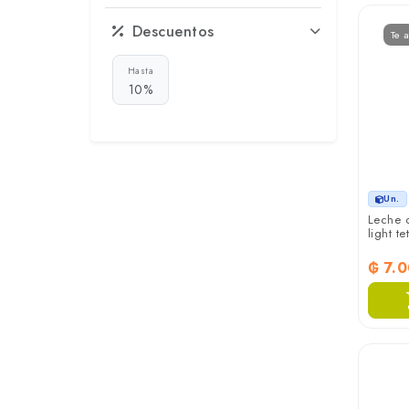
Descuentos
Te 
Hasta
10%
Un.
Leche 
light te
₲ 7.