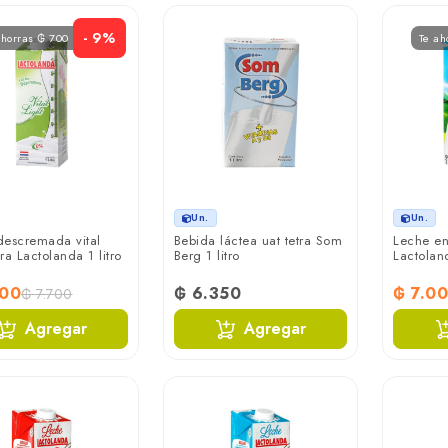
- 9%
ahorras ₲ 700
Te ah
Un.
Un.
descremada vital
Bebida láctea uat tetra Som
Leche en
tra Lactolanda 1 litro
Berg 1 litro
Lactoland
000
₲ 6.350
₲ 7.0
₲ 7.700
Agregar
Agregar