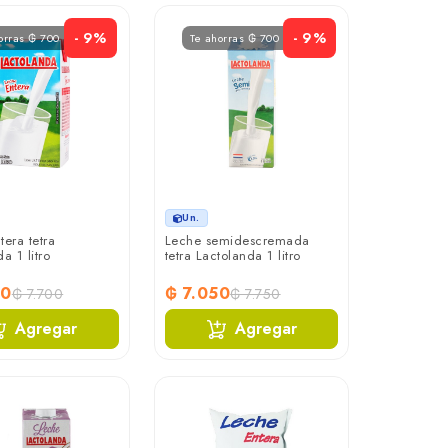
- 9%
- 9%
orras ₲ 700
Te ahorras ₲ 700
Un.
tera tetra
Leche semidescremada
a 1 litro
tetra Lactolanda 1 litro
00
₲ 7.050
₲ 7.700
₲ 7.750
Agregar
Agregar