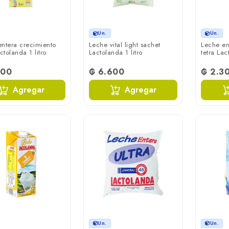
Un.
Un.
ntera crecimiento
Leche vital light sachet
Leche en
ctolanda 1 litro
Lactolanda 1 litro
tetra La
600
₲ 6.600
₲ 2.3
Agregar
Agregar
Un.
Un.