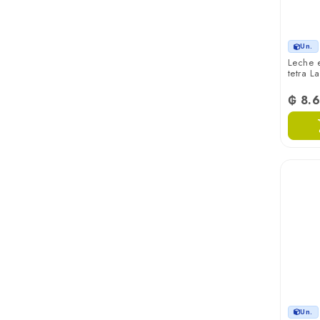
Un.
Leche e
tetra La
₲ 8.
Un.