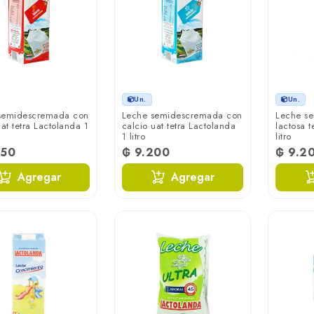
Un.
Un.
semidescremada con
Leche semidescremada con
Leche s
uat tetra Lactolanda 1
calcio uat tetra Lactolanda
lactosa t
1 litro
litro
450
₲ 9.200
₲ 9.2
Agregar
Agregar