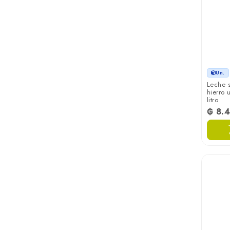
Un.
Leche 
hierro 
litro
₲ 8.