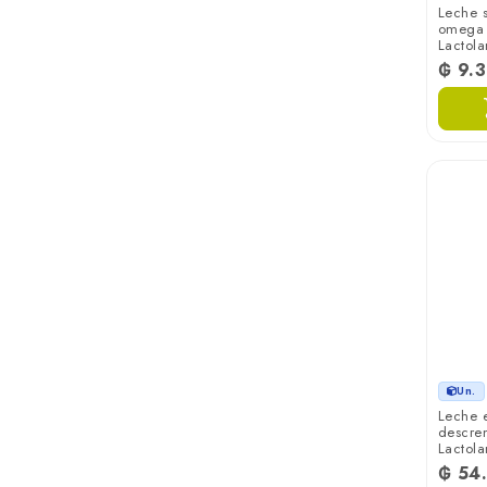
Leche 
omega 3
Lactola
₲ 9.
Un.
Leche 
descre
Lactol
₲ 54