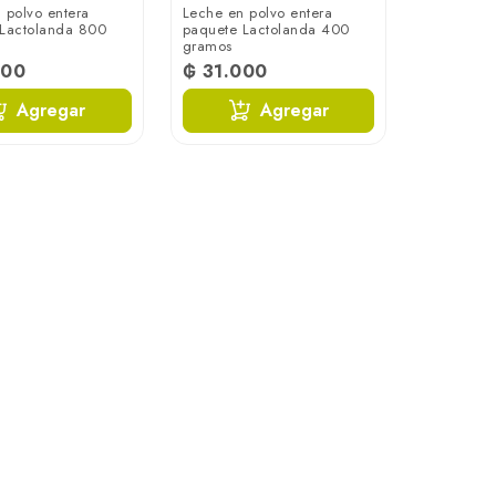
 polvo entera
Leche en polvo entera
 Lactolanda 800
paquete Lactolanda 400
gramos
700
₲ 31.000
Agregar
Agregar