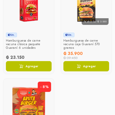
Te ahorras ₲ 3.550
Un.
Un.
Hamburguesa de carne
Hamburguesa de carne
vacuna clásica paquete
vacuna caja Guaraní 570
Guaraní 6 unidades
gramos
₲ 35.900
₲ 23.150
₲ 39.450
Agregar
Agregar
- 8%