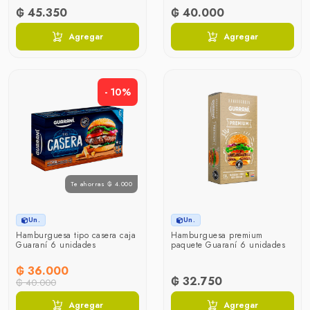
₲ 45.350
₲ 40.000
Agregar
Agregar
- 10%
Te ahorras ₲ 4.000
Un.
Un.
Hamburguesa tipo casera caja
Hamburguesa premium
Guaraní 6 unidades
paquete Guaraní 6 unidades
₲ 36.000
₲ 32.750
₲ 40.000
Agregar
Agregar