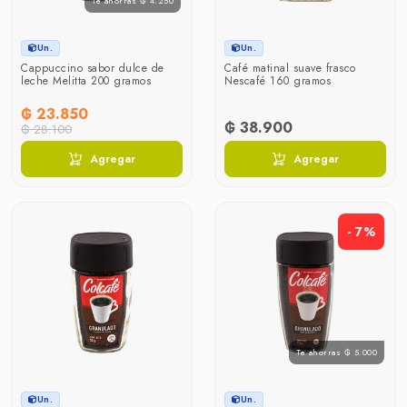
Te ahorras ₲ 4.250
Un.
Un.
Cappuccino sabor dulce de
Café matinal suave frasco
leche Melitta 200 gramos
Nescafé 160 gramos
₲ 23.850
₲ 38.900
₲ 28.100
Agregar
Agregar
- 7%
Te ahorras ₲ 5.000
Un.
Un.