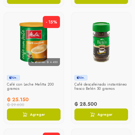
- 15%
Te ahorras ₲ 4.450
Un.
Un.
Café con Leche Melitta 200
Café descafeinado instantáneo
gramos
frasco Belén 50 gramos
₲ 25.150
₲ 28.500
₲ 29.600
Agregar
Agregar