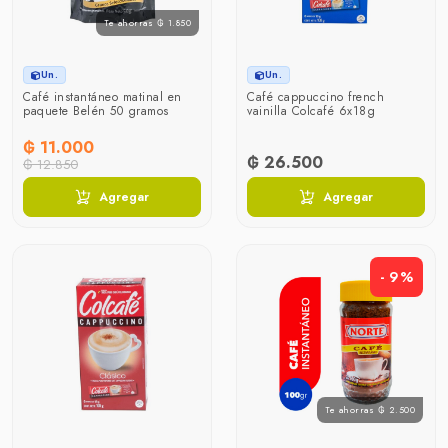
Te ahorras ₲ 1.850
Un.
Un.
Café instantáneo matinal en
Café cappuccino french
paquete Belén 50 gramos
vainilla Colcafé 6x18g
₲ 11.000
₲ 26.500
₲ 12.850
Agregar
Agregar
- 9%
Te ahorras ₲ 2.500