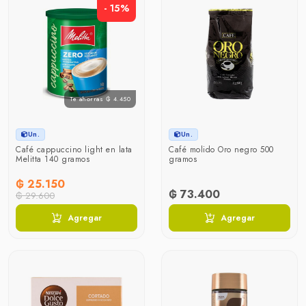
- 15%
Te ahorras ₲ 4.450
Un.
Un.
Café cappuccino light en lata
Café molido Oro negro 500
Melitta 140 gramos
gramos
₲ 25.150
₲ 73.400
₲ 29.600
Agregar
Agregar