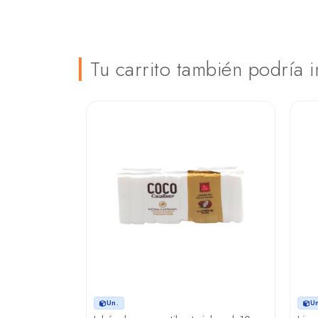
Tu carrito también podría i
Un.
U