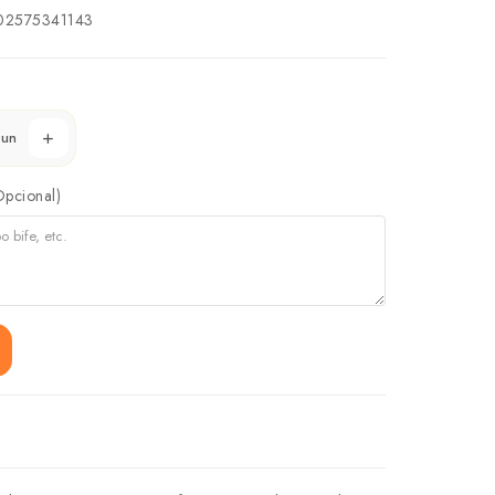
2575341143
un
Opcional)