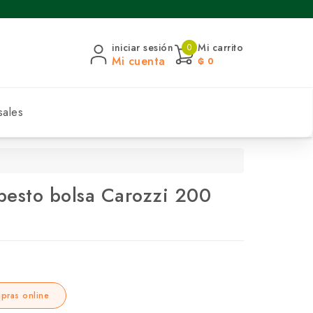
iniciar sesión
Mi carrito
0
Mi cuenta
₲ 0
sales
 pesto bolsa Carozzi 200
pras online