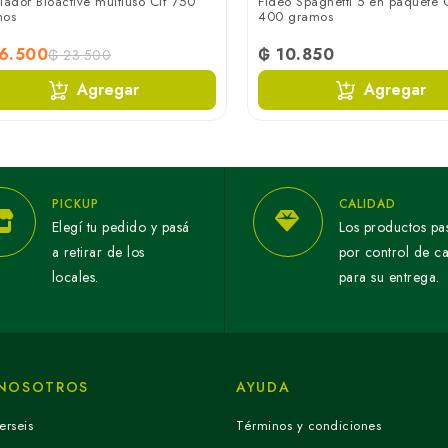
iador Bioactive multiuso Cif 750
Fideo Spaghetti 5 en paquete 
mos
400 gramos
6.500
₲ 10.850
₲ 23.500
Agregar
Agregar
PICKUP
CALIDAD
Elegí tu pedido y pasá
Los productos pa
a retirar de los
por control de c
locales.
para su entrega.
 NOSOTROS
AYUDA
erseis
Términos y condiciones