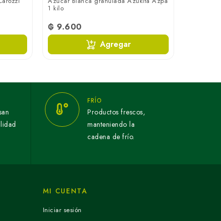
Carozzi
Azúcar Blanca granulada Azukita Azpa
1 kilo
₲ 9.600
Agregar
FRÍO
san
Productos frescos,
alidad
manteniendo la
cadena de frío.
MI CUENTA
Iniciar sesión