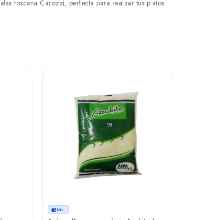
salsa toscana Carozzi, perfecta para realzar tus platos
Un.
Detergente 
₲ 10.7
Un.