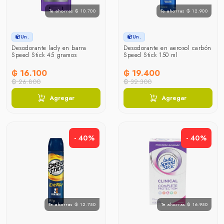
Te ahorras ₲ 10.700
Te ahorras ₲ 12.900
Un.
Un.
Desodorante lady en barra
Desodorante en aerosol carbón
Speed Stick 45 gramos
Speed Stick 150 ml
₲ 16.100
₲ 19.400
₲ 26.800
₲ 32.300
Agregar
Agregar
- 40%
- 40%
Te ahorras ₲ 12.750
Te ahorras ₲ 16.950