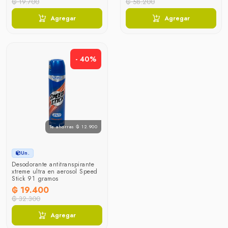
₲ 19.700
₲ 58.200
Agregar
Agregar
- 40%
Te ahorras ₲ 12.900
Un.
Desodorante antitranspirante
xtreme ultra en aerosol Speed
Stick 91 gramos
₲ 19.400
₲ 32.300
Agregar