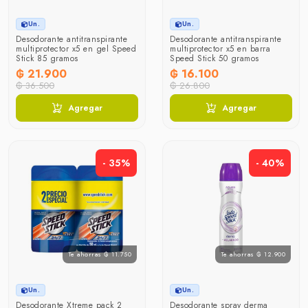
Un.
Un.
Desodorante antitranspirante
Desodorante antitranspirante
multiprotector x5 en gel Speed
multiprotector x5 en barra
Stick 85 gramos
Speed Stick 50 gramos
₲ 21.900
₲ 16.100
₲ 36.500
₲ 26.800
Agregar
Agregar
- 35%
- 40%
Te ahorras ₲ 11.750
Te ahorras ₲ 12.900
Un.
Un.
Desodorante Xtreme pack 2
Desodorante spray derma