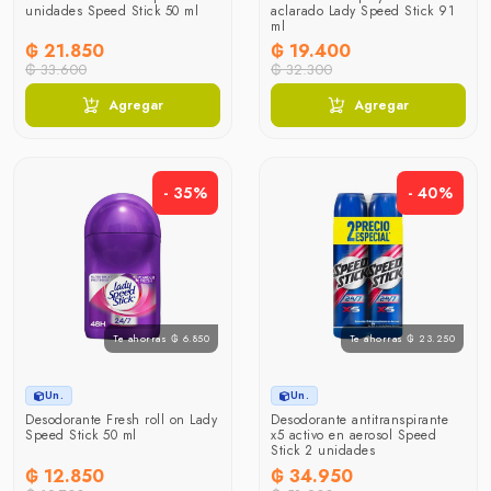
unidades Speed Stick 50 ml
aclarado Lady Speed Stick 91
ml
₲ 21.850
₲ 19.400
₲ 33.600
₲ 32.300
Agregar
Agregar
- 35%
- 40%
Te ahorras ₲ 6.850
Te ahorras ₲ 23.250
Un.
Un.
Desodorante Fresh roll on Lady
Desodorante antitranspirante
Speed Stick 50 ml
x5 activo en aerosol Speed
Stick 2 unidades
₲ 12.850
₲ 34.950