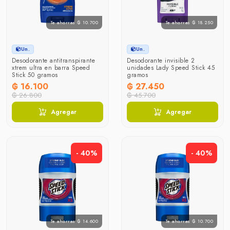
Te ahorras ₲ 10.700
Te ahorras ₲ 18.250
Un.
Un.
Desodorante antitranspirante
Desodorante invisible 2
xtrem ultra en barra Speed
unidades Lady Speed Stick 45
Stick 50 gramos
gramos
₲ 16.100
₲ 27.450
₲ 26.800
₲ 45.700
Agregar
Agregar
- 40%
- 40%
Te ahorras ₲ 14.600
Te ahorras ₲ 10.700