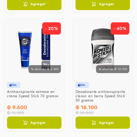
Agregar
Agregar
- 20%
- 40%
Te ahorras ₲ 2.400
Te ahorras ₲ 10.700
Un.
Un.
Antitranspirante extreme en
Desodorante antitranspirante
crema Speed Stick 70 gramos
classic en barra Speed Stick
50 gramos
₲ 9.600
₲ 16.100
₲ 12.000
₲ 26.800
Agregar
Agregar