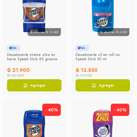
Te ahorras ₲ 14.600
Te ahorras ₲ 6.850
Un.
Un.
Desodorante xtreme ultra en
Desodorante x5 en roll on
barra Speed Stick 85 gramos
Speed Stick 50 ml
₲ 21.900
₲ 12.850
₲ 36.500
₲ 19.700
Agregar
Agregar
- 40%
- 40%