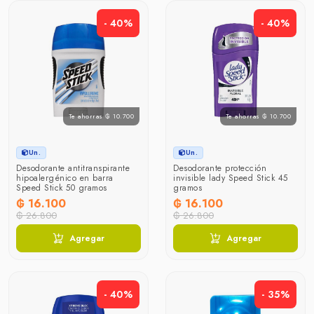
- 40%
- 40%
Te ahorras ₲ 10.700
Te ahorras ₲ 10.700
Un.
Un.
Desodorante antitranspirante
Desodorante protección
hipoalergénico en barra
invisible lady Speed Stick 45
Speed Stick 50 gramos
gramos
₲ 16.100
₲ 16.100
₲ 26.800
₲ 26.800
Agregar
Agregar
- 40%
- 35%