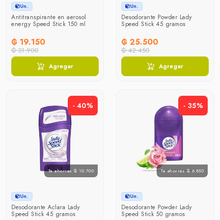
Un.
Un.
Antitranspirante en aerosol
Desodorante Powder Lady
energy Speed Stick 150 ml
Speed Stick 45 gramos
₲ 19.150
₲ 25.500
₲ 31.900
₲ 42.450
Agregar
Agregar
- 40%
- 35%
Te ahorras ₲ 10.700
Te ahorras ₲ 6.850
Un.
Un.
Desodorante Aclara Lady
Desodorante Powder Lady
Speed Stick 45 gramos
Speed Stick 50 gramos