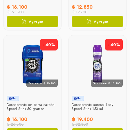
₲ 16.100
₲ 12.850
₲ 26.800
₲ 19.700
Agregar
Agregar
- 40%
- 40%
Te ahorras ₲ 10.700
Te ahorras ₲ 12.900
Un.
Un.
Desodorante en barra carbón
Desodorante aerosol Lady
Speed Stick 50 gramos
Speed Stick 150 ml
₲ 16.100
₲ 19.400
₲ 26.800
₲ 32.300