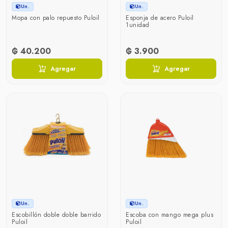
Un.
Un.
Mopa con palo repuesto Puloil
Esponja de acero Puloil
1unidad
₲ 40.200
₲ 3.900
Agregar
Agregar
Un.
Un.
Escobillón doble doble barrido
Escoba con mango mega plus
Puloil
Puloil