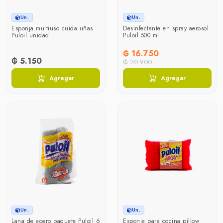
Un.
Un.
Esponja multiuso cuida uñas
Desinfectante en spray aerosol
Puloil unidad
Puloil 500 ml
₲ 16.750
₲ 5.150
₲ 20.900
Agregar
Agregar
Un.
Un.
Lana de acero paquete Puloil 6
Esponja para cocina pillow