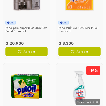
Un.
Un.
Paño para superficies 35x23cm
Paño multiuso 40x38cm Puloil
Puloil 1 unidad
1 unidad
₲ 20.900
₲ 8.300
Agregar
Agregar
- 19%
Te ahorras ₲ 4.150