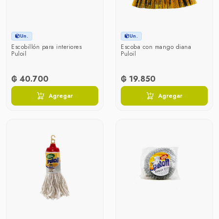
Un.
Un.
Escobillón para interiores
Escoba con mango diana
Puloil
Puloil
₲ 40.700
₲ 19.850
Agregar
Agregar