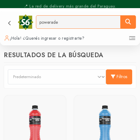
📍 La red de delivery más grande del Paraguay.
⚡️ Pickup Express - Retirás en 30 min.
¡Hola! ¿Querés ingresar o registrarte?
RESULTADOS DE LA BÚSQUEDA
Filtros