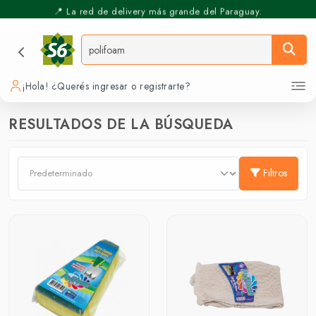
📍 La red de delivery más grande del Paraguay.
⚡️ Pickup Express - Retirás en 30 min.
¡Hola! ¿Querés ingresar o registrarte?
RESULTADOS DE LA BÚSQUEDA
Filtros