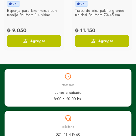
Un.
Un.
Esponja para lavar vasos con
Trapo de piso pabilo grande
manija Polifoam 1 unidad
unidad Polifoam 70x45 cm
₲ 9.050
₲ 11.150
Agregar
Agregar
Horarios
Lunes a sábado
8:00 a 20:00 hs.
Teléfono
021 41 41960