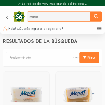
📍 La red de delivery más grande del Paraguay.
⚡️ Pickup Express - Retirás en 30 min.
¡Hola! ¿Querés ingresar o registrarte?
RESULTADOS DE LA BÚSQUEDA
Filtros