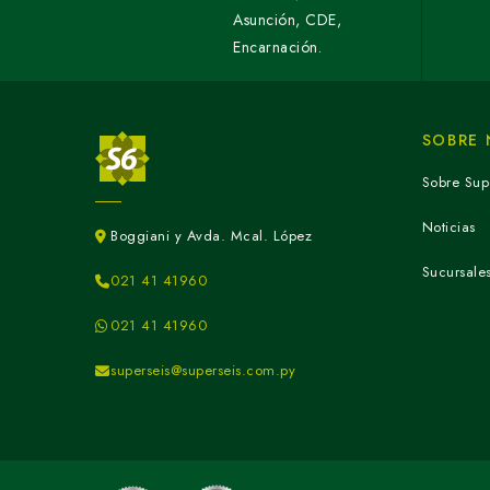
Asunción, CDE,
Encarnación.
SOBRE
Sobre Sup
Noticias
Boggiani y Avda. Mcal. López
Sucursale
021 41 41960
021 41 41960
superseis@superseis.com.py