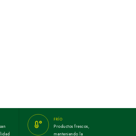
FRÍO
san
Productos frescos,
alidad
manteniendo la