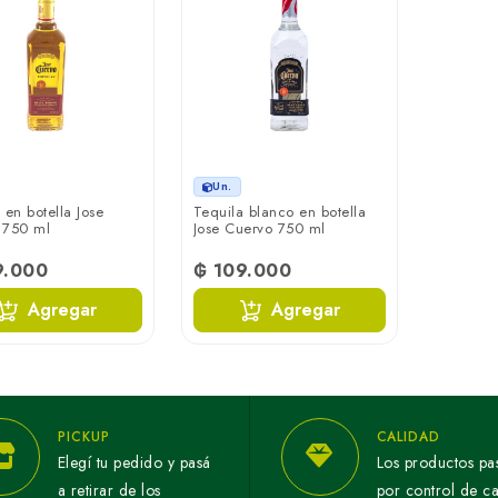
Un.
 en botella Jose
Tequila blanco en botella
 750 ml
Jose Cuervo 750 ml
9.000
₲ 109.000
Agregar
Agregar
PICKUP
CALIDAD
Elegí tu pedido y pasá
Los productos pa
a retirar de los
por control de c