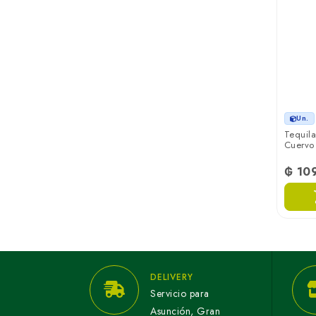
Un.
Tequila
Cuervo
₲ 10
DELIVERY
Servicio para
Asunción, Gran