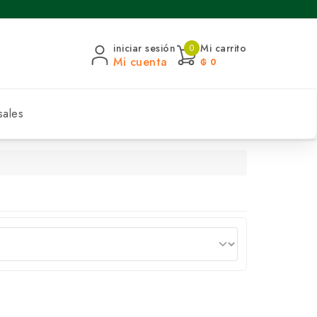
iniciar sesión
Mi carrito
0
Mi cuenta
₲ 0
sales