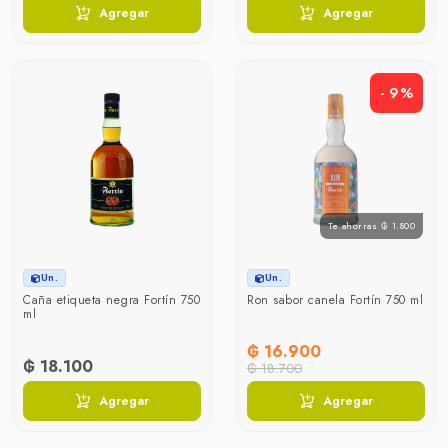
Agregar
Agregar
- 9%
Te ahorras ₲ 1.800
Un.
Un.
Caña etiqueta negra Fortín 750
Ron sabor canela Fortín 750 ml
ml
₲ 16.900
₲ 18.100
₲ 18.700
Agregar
Agregar