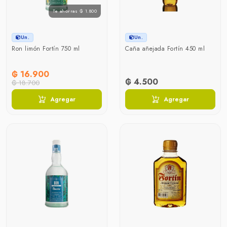
Te ahorras ₲ 1.800
Un.
Un.
Ron limón Fortín 750 ml
Caña añejada Fortín 450 ml
₲ 16.900
₲ 4.500
₲ 18.700
Agregar
Agregar