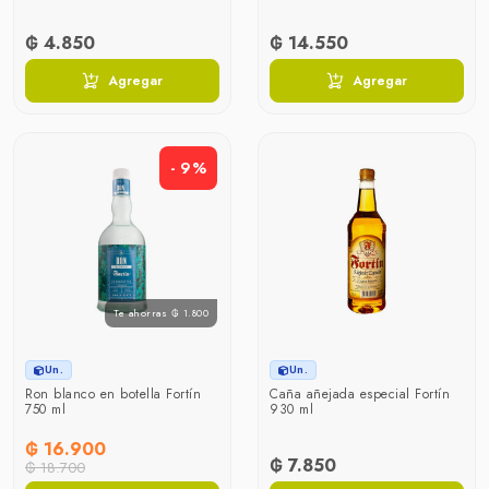
₲ 4.850
₲ 14.550
Agregar
Agregar
- 9%
Te ahorras ₲ 1.800
Un.
Un.
Ron blanco en botella Fortín
Caña añejada especial Fortín
750 ml
930 ml
₲ 16.900
₲ 7.850
₲ 18.700