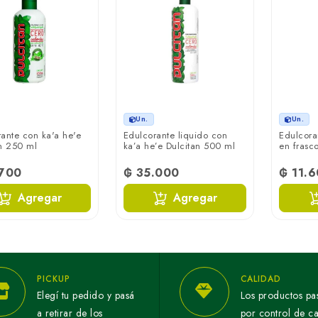
Un.
Un.
ante con ka'a he'e
Edulcorante liquido con
Edulcora
n 250 ml
ka’a he’e Dulcitan 500 ml
en frasc
.700
₲ 35.000
₲ 11.
Agregar
Agregar
PICKUP
CALIDAD
Elegí tu pedido y pasá
Los productos pa
a retirar de los
por control de c