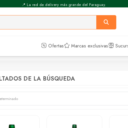
📍 La red de delivery más grande del Paraguay.
⚡️ Pickup Express - Retirás en 30 min.
Ofertas
Marcas exclusivas
Sucur
LTADOS DE LA BÚSQUEDA