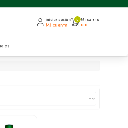
iniciar sesión
Mi carrito
0
Mi cuenta
₲ 0
sales