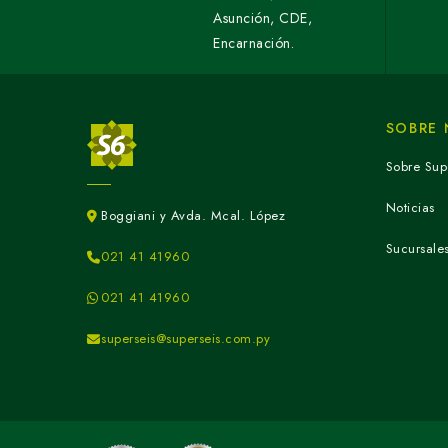
Asunción, CDE,
Encarnación.
SOBRE
Sobre Sup
Noticias
Boggiani y Avda. Mcal. López
Sucursale
021 41 41960
021 41 41960
superseis@superseis.com.py