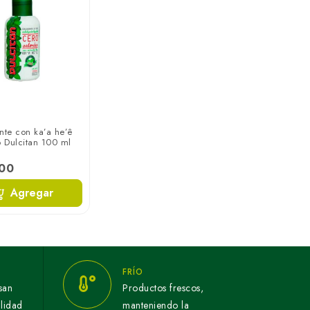
nte con ka’a he’ê
o Dulcitan 100 ml
600
Agregar
FRÍO
san
Productos frescos,
alidad
manteniendo la