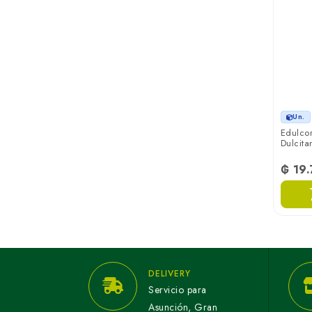
Un.
Edulcor
Dulcita
₲ 19
DELIVERY
Servicio para
Asunción, Gran