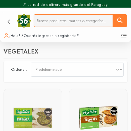
📍 La red de delivery más grande del Paraguay.
⚡️ Pickup Express - Retirás en 30 min.
¡Hola! ¿Querés ingresar o registrarte?
VEGETALEX
Ordenar: