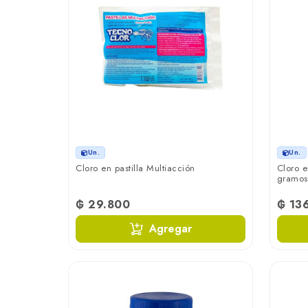
Un.
Un.
Cloro en pastilla Multiacción
Cloro e
gramos
₲ 29.800
₲ 13
Agregar