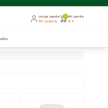
iniciar sesión
Mi carrito
0
Mi cuenta
₲ 0
sales