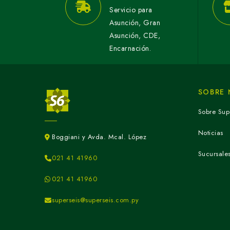
Servicio para
Asunción, Gran
Asunción, CDE,
Encarnación.
SOBRE
Sobre Sup
Noticias
Boggiani y Avda. Mcal. López
Sucursale
021 41 41960
021 41 41960
superseis@superseis.com.py