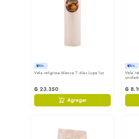
Un.
Un.
Vela religiosa blanca 7 días Lupa luz
Vela re
unidad
₲ 23.350
₲ 8.
Agregar