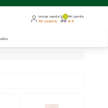
iniciar sesión
Mi carrito
0
Mi cuenta
₲ 0
sales