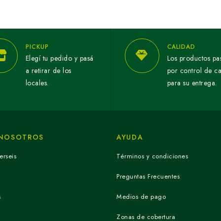
PICKUP
CALIDAD
Elegí tu pedido y pasá
Los productos pa
a retirar de los
por control de c
locales.
para su entrega.
 NOSOTROS
AYUDA
erseis
Términos y condiciones
Preguntas Frecuentes
s
Medios de pago
Zonas de cobertura