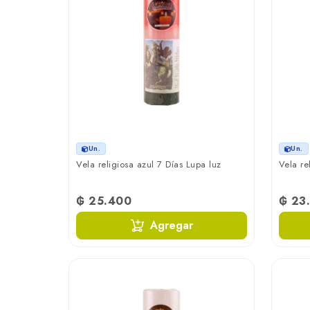
Un.
Un.
Vela religiosa azul 7 Días Lupa luz
Vela re
₲ 25.400
₲ 23
Agregar