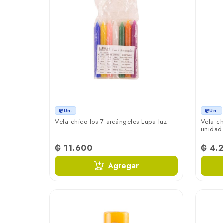
Un.
Un.
Vela chico los 7 arcángeles Lupa luz
Vela ch
unidad
₲ 11.600
₲ 4.
Agregar