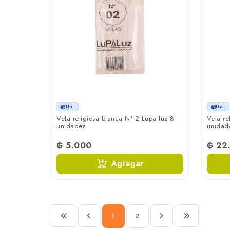
Un.
Un.
Vela religiosa blanca N° 2 Lupa luz 8
Vela re
unidades
unidad
₲ 5.000
₲ 22
Agregar
1
2