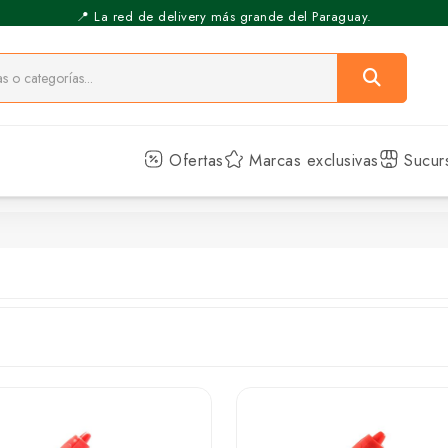
⚡️ Pickup Express - Retirás en 30 min.
📍 La red de delivery más grande del Paraguay.
Ofertas
Marcas exclusivas
Sucur