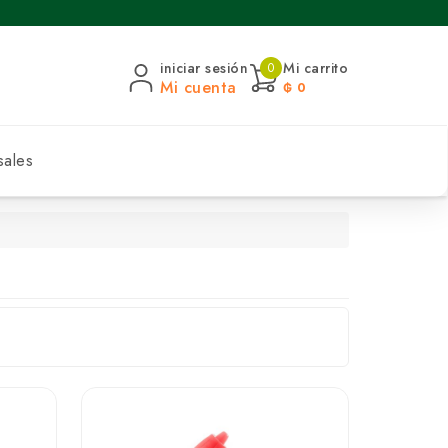
iniciar sesión
Mi carrito
0
Mi cuenta
₲ 0
sales