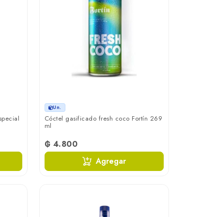
Un.
special
Cóctel gasificado fresh coco Fortín 269
ml
₲ 4.800
Agregar