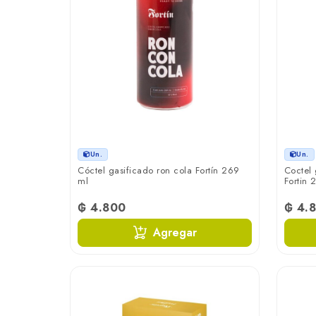
Un.
Un.
Cóctel gasificado ron cola Fortín 269
Coctel 
ml
Fortin 
₲ 4.800
₲ 4.
Agregar