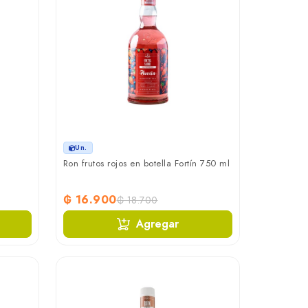
Un.
Ron frutos rojos en botella Fortín 750 ml
₲ 16.900
₲ 18.700
Agregar