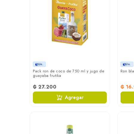
Un.
Un.
Pack ron de coco de 750 ml y jugo de
Ron bla
guayaba frutika
₲ 27.200
₲ 16
Agregar