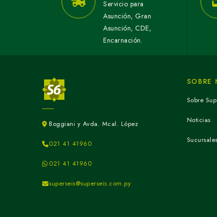
Servicio para
Asunción, Gran
Asunción, CDE,
Encarnación.
SOBRE
Sobre Sup
Noticias
Boggiani y Avda. Mcal. López
Sucursale
021 41 41960
021 41 41960
superseis@superseis.com.py