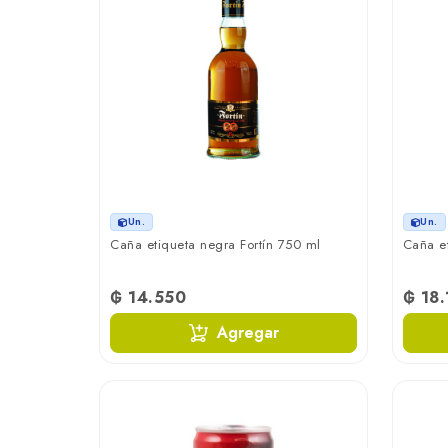
Un.
Un.
Caña etiqueta negra Fortín 750 ml
Caña et
₲ 14.550
₲ 18
Agregar