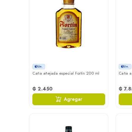
Un.
Un.
Caña añejada especial Fortín 200 ml
Caña añ
₲ 2.450
₲ 7.
Agregar