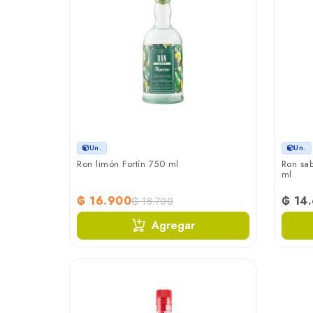
Un.
Un.
Ron limón Fortín 750 ml
Ron sab
ml
₲ 16.900
₲ 14
₲ 18.700
Agregar