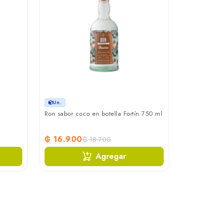
Un.
Ron sabor coco en botella Fortín 750 ml
₲ 16.900
₲ 18.700
Agregar