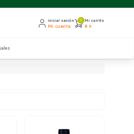
iniciar sesión
Mi carrito
0
Mi cuenta
₲ 0
sales