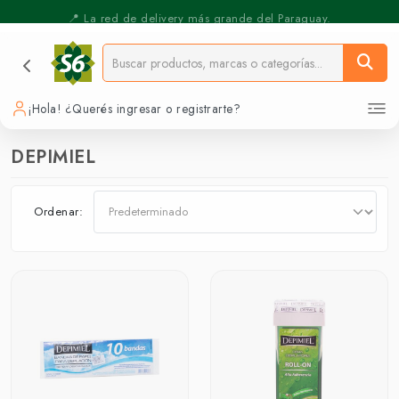
⚡️ Pickup Express - Retirás en 30 min.
📍 La red de delivery más grande del Paraguay.
¡Hola! ¿Querés ingresar o registrarte?
DEPIMIEL
Ordenar: