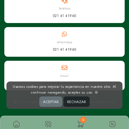
Teléfono
021 41 41960
WhatsApp
021 41 41960
Email
superseis@superseis.com.py
Usamos cookies para mejorar tu experiencia en nuestro sitio. Al
continuar navegando, aceptas su uso. 🍪
ACEPTAR
RECHAZAR
© 2026 Superseis Online. Todos los derechos reservados.
0