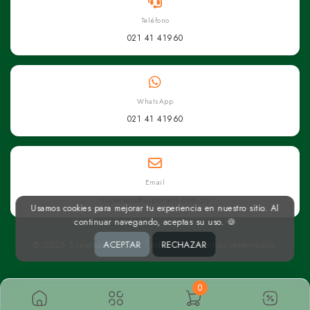
Teléfono
021 41 41960
WhatsApp
021 41 41960
Email
superseis@superseis.com.py
Usamos cookies para mejorar tu experiencia en nuestro sitio. Al
continuar navegando, aceptas su uso. 🍪
ACEPTAR
RECHAZAR
© 2026 Superseis Online. Todos los derechos reservados.
0