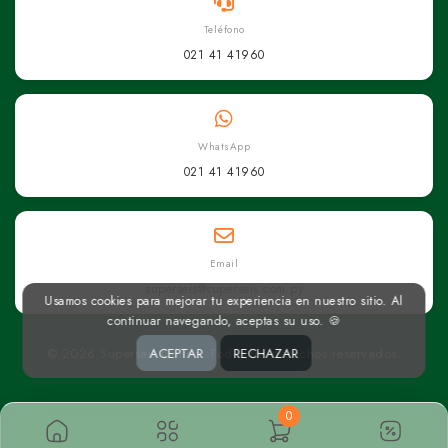
Teléfono
021 41 41960
WhatsApp
021 41 41960
Email
superseis@superseis.com.py
Usamos cookies para mejorar tu experiencia en nuestro sitio. Al
continuar navegando, aceptas su uso. 🍪
ACEPTAR
RECHAZAR
© 2026 Superseis Online. Todos los derechos reservados.
0