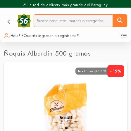
📍 La red de delivery más grande del Paraguay.
⚡️ Pickup Express - Retirás en 30 min.
¡Hola! ¿Querés ingresar o registrarte?
Ñoquis Albardín 500 gramos
- 15%
Te ahorras ₲ 1.350