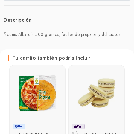
Descripción
Ñoquis Albardín 500 gramos, fáciles de preparar y deliciosos.
Tu carrito también podría incluir
A
C
₲
Un.
Kg.
Pre pizza paquete pv
Alfajor de maicena por kilo