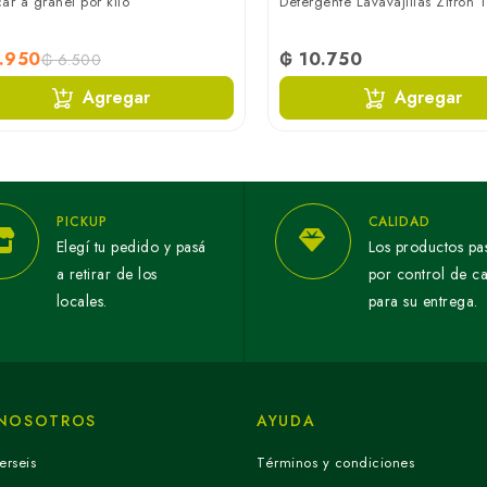
ar a granel por kilo
Detergente Lavavajillas Zitron 1 
.950
₲ 10.750
₲ 6.500
Agregar
Agregar
PICKUP
CALIDAD
Elegí tu pedido y pasá
Los productos pa
a retirar de los
por control de c
locales.
para su entrega.
 NOSOTROS
AYUDA
erseis
Términos y condiciones