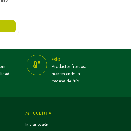
litro
FRÍO
san
Productos frescos,
alidad
manteniendo la
cadena de frío.
MI CUENTA
Iniciar sesión