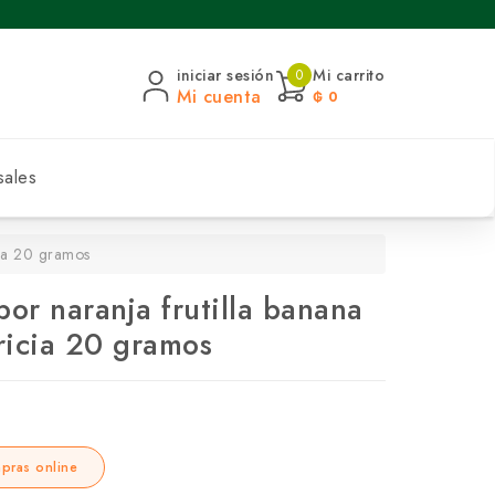
iniciar sesión
Mi carrito
0
Mi cuenta
₲ 0
sales
cia 20 gramos
bor naranja frutilla banana
aricia 20 gramos
pras online