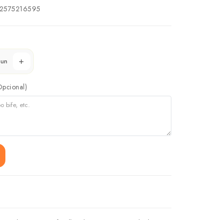
2575216595
un
Opcional)