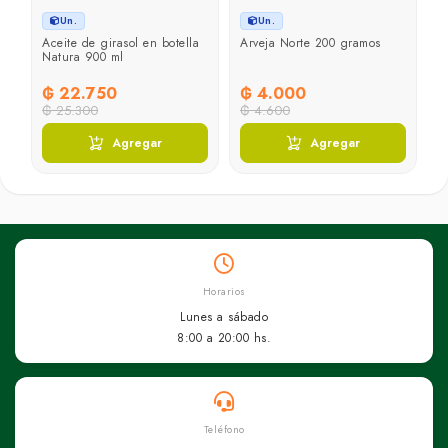
Un.
Un.
Aceite de girasol en botella
Arveja Norte 200 gramos
R
os
Natura 900 ml
h
u
₲ 22.750
₲ 4.000
₲
₲ 25.300
₲ 4.600
Agregar
Agregar
Horarios
Lunes a sábado
8:00 a 20:00 hs.
Teléfono