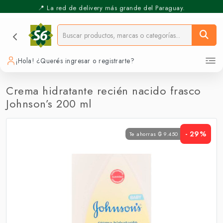
📍 La red de delivery más grande del Paraguay.
⚡️ Pickup Express - Retirás en 30 min.
¡Hola! ¿Querés ingresar o registrarte?
Crema hidratante recién nacido frasco
Johnson’s 200 ml
- 29%
Te ahorras ₲ 9.450