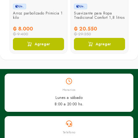
Un.
Un.
a
Arroz parbolizado Primicia 1
Suavizante para Ropa
kilo
Tradicional Comfort 1,8 litros
₲ 8.000
₲ 20.550
₲ 9.400
₲ 29.350
Agregar
Agregar
Horarios
Lunes a sábado
8:00 a 20:00 hs.
Teléfono