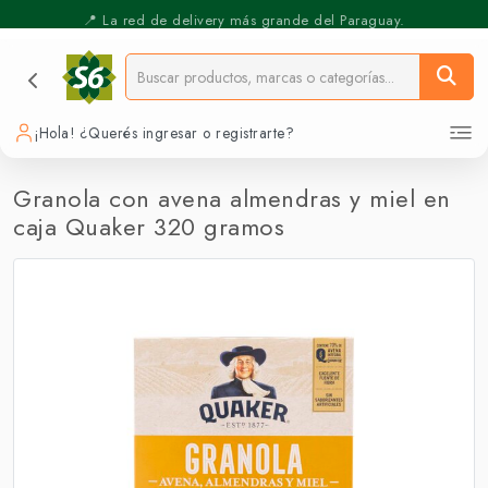
⚡️ Pickup Express - Retirás en 30 min.
📍 La red de delivery más grande del Paraguay.
¡Hola! ¿Querés ingresar o registrarte?
Granola con avena almendras y miel en
caja Quaker 320 gramos