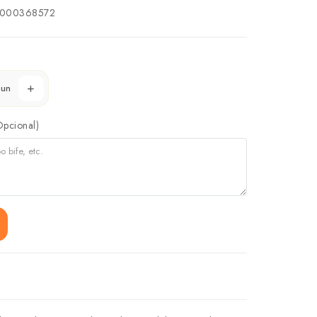
000368572
un
Opcional)