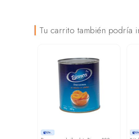
Tu carrito también podría i
Un.
U