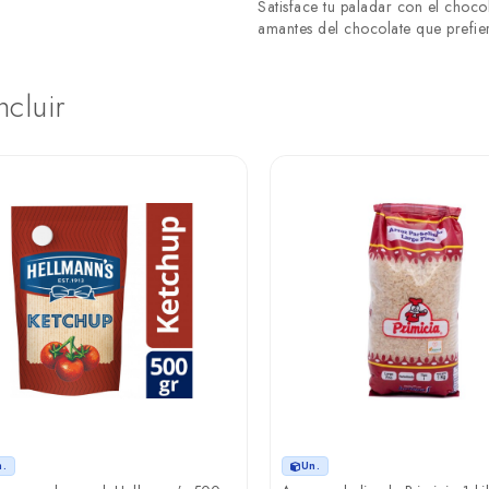
Satisface tu paladar con el choco
amantes del chocolate que prefier
ncluir
n.
Un.