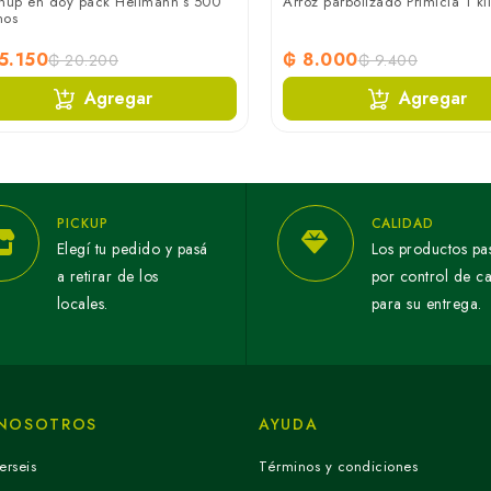
hup en doy pack Hellmann’s 500
Arroz parbolizado Primicia 1 ki
mos
5.150
₲ 8.000
₲ 20.200
₲ 9.400
Agregar
Agregar
PICKUP
CALIDAD
Elegí tu pedido y pasá
Los productos pa
a retirar de los
por control de c
locales.
para su entrega.
 NOSOTROS
AYUDA
erseis
Términos y condiciones