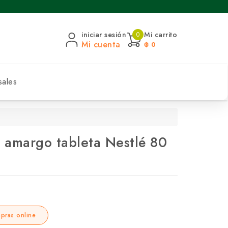
iniciar sesión
Mi carrito
0
Mi cuenta
₲ 0
sales
 amargo tableta Nestlé 80
pras online