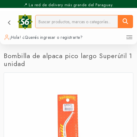
📍 La red de delivery más grande del Paraguay.
⚡️ Pickup Express - Retirás en 30 min.
¡Hola! ¿Querés ingresar o registrarte?
Bombilla de alpaca pico largo Superútil 1
unidad