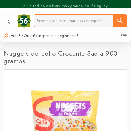
⚡️ Pickup Express - Retirás en 30 min.
📍 La red de delivery más grande del Paraguay.
¡Hola! ¿Querés ingresar o registrarte?
Nuggets de pollo Crocante Sadia 900
gramos