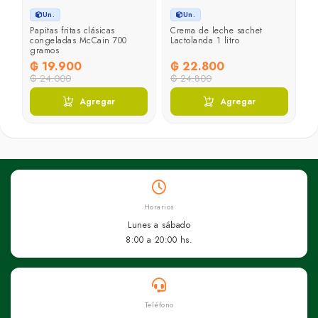
Un.
Un.
ht
Papitas fritas clásicas
Crema de leche sachet
H
congeladas McCain 700
Lactolanda 1 litro
u
gramos
₲ 19.900
₲ 22.800
₲
₲ 24.000
₲ 24.800
Agregar
Agregar
Horarios
Lunes a sábado
8:00 a 20:00 hs.
Teléfono