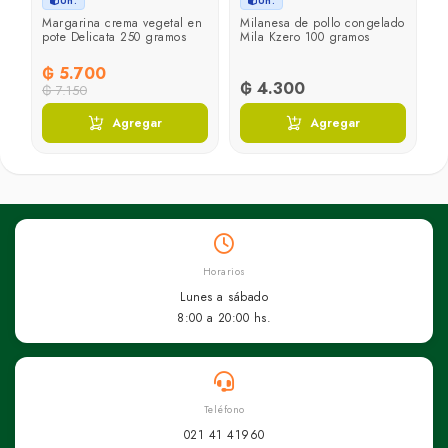
Un.
Un.
ht
Margarina crema vegetal en
Milanesa de pollo congelado
B
pote Delicata 250 gramos
Mila Kzero 100 gramos
T
₲ 5.700
₲ 4.300
₲
₲ 7.150
Agregar
Agregar
Horarios
Lunes a sábado
8:00 a 20:00 hs.
Teléfono
021 41 41960