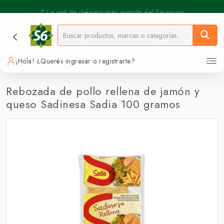
⚡️ Pickup Express - Retirás en 30 min.
📍 La red de delivery más grande del Paraguay.
¡Hola! ¿Querés ingresar o registrarte?
Rebozada de pollo rellena de jamón y
queso Sadinesa Sadia 100 gramos