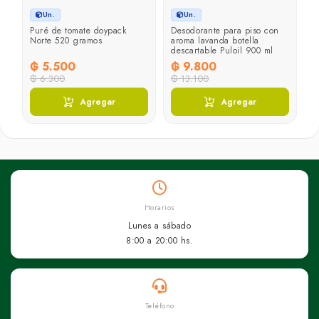
Un.
Un.
Puré de tomate doypack
Desodorante para piso con
Norte 520 gramos
aroma lavanda botella
descartable Puloil 900 ml
₲ 5.500
₲ 9.800
₲ 6.300
₲ 13.100
Agregar
Agregar
Horarios
Lunes a sábado
8:00 a 20:00 hs.
Teléfono