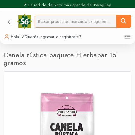
📍 La red de delivery más grande del Paraguay.
⚡️ Pickup Express - Retirás en 30 min.
¡Hola! ¿Querés ingresar o registrarte?
Canela rústica paquete Hierbapar 15
gramos