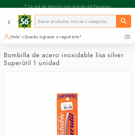
⚡️ Pickup Express - Retirás en 30 min.
📍 La red de delivery más grande del Paraguay.
¡Hola! ¿Querés ingresar o registrarte?
Bombilla de acero inoxidable lisa silver
Superútil 1 unidad