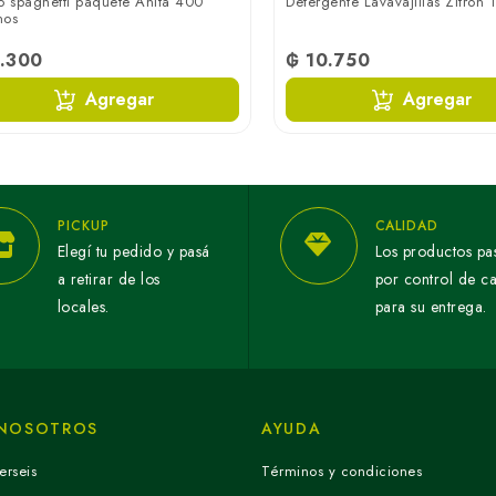
o spaghetti paquete Anita 400
Detergente Lavavajillas Zitron 1 
mos
.300
₲ 10.750
Agregar
Agregar
PICKUP
CALIDAD
Elegí tu pedido y pasá
Los productos pa
a retirar de los
por control de c
locales.
para su entrega.
 NOSOTROS
AYUDA
erseis
Términos y condiciones