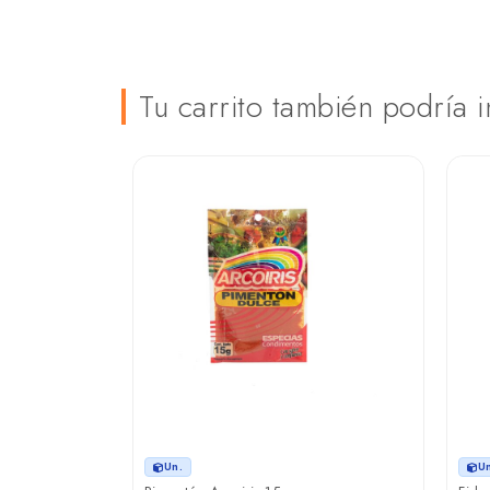
Tu carrito también podría i
Un.
U