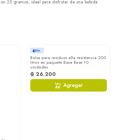
con 25 gramos, ideal para disfrutar de una bebida
Un.
Yerba mat
boldo en 
₲ 13.4
Un.