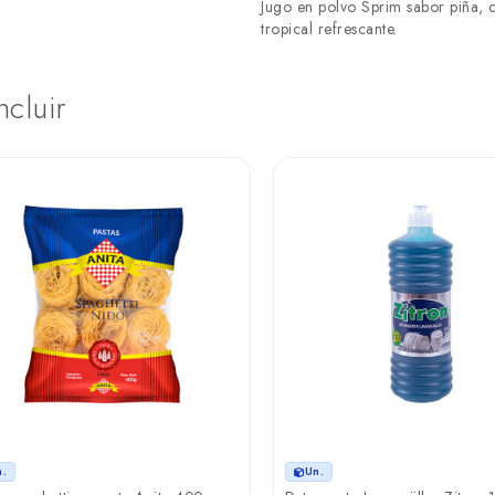
Jugo en polvo Sprim sabor piña, 
tropical refrescante.
ncluir
n.
Un.