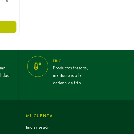
litro
Bolsa para residuos alta resistencia 200
litros en paquete Base Base 10
unidades
₲ 26.200
Agregar
FRÍO
san
Productos frescos,
alidad
manteniendo la
cadena de frío.
MI CUENTA
Iniciar sesión