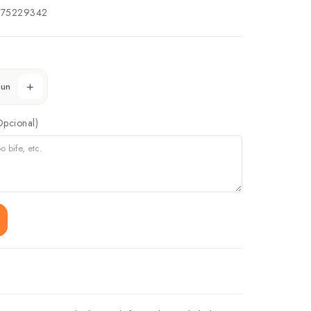
75229342
un
Opcional)