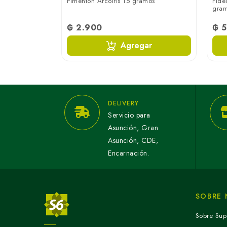
Norte 70
Pimentón Arcoiris 15 gramos
Fide
gra
₲ 2.900
₲ 5
ar
Agregar
DELIVERY
Servicio para
Asunción, Gran
Asunción, CDE,
Encarnación.
SOBRE
Sobre Sup