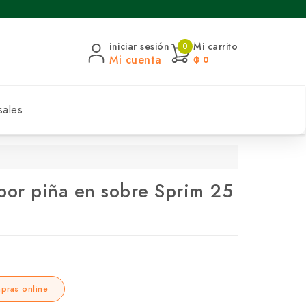
iniciar sesión
Mi carrito
0
Mi cuenta
₲ 0
sales
bor piña en sobre Sprim 25
pras online