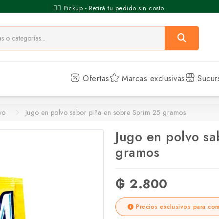
🚶‍♂️ Pickup - Retirá tu pedido sin costo.
Ofertas
Marcas exclusivas
Sucur
vo
Jugo en polvo sabor piña en sobre Sprim 25 gramos
Jugo en polvo sa
gramos
₲ 2.800
Precios exclusivos para com