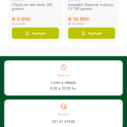
on
Choclo en lata Norte 200
Limpiador Bioactive multiuso
C
gramos
Cif 750 gramos
7
₲ 5.000
₲ 16.500
₲
₲ 5.750
₲ 23.500
₲
Agregar
Agregar
Horarios
Lunes a sábado
8:00 a 20:00 hs.
Teléfono
021 41 41960