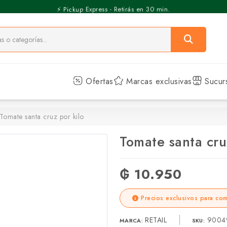
⚡️ Pickup Express - Retirás en 30 min.
Ofertas
Marcas exclusivas
Sucur
Tomate santa cruz por kilo
Tomate santa cru
₲ 10.950
Precios exclusivos para com
RETAIL
9004
MARCA:
SKU: