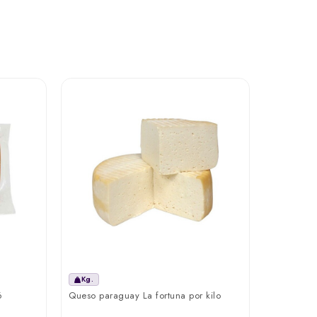
Kg.
Un.
6
Queso paraguay La fortuna por kilo
Lechuga Pi