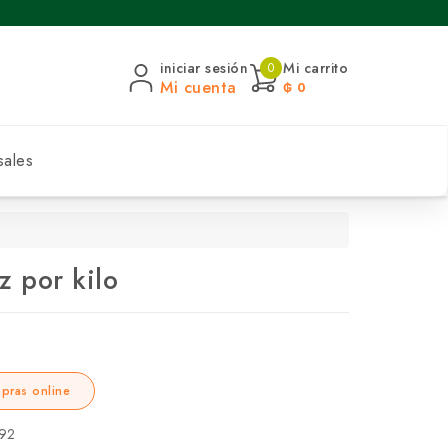
iniciar sesión
Mi carrito
0
Mi cuenta
₲ 0
sales
z por kilo
pras online
92