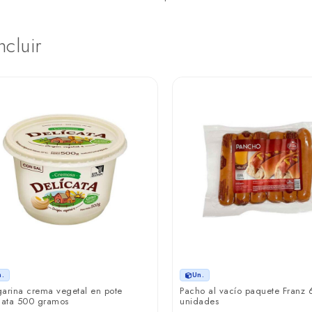
ncluir
n.
Un.
arina crema vegetal en pote
Pacho al vacío paquete Franz 
cata 500 gramos
unidades