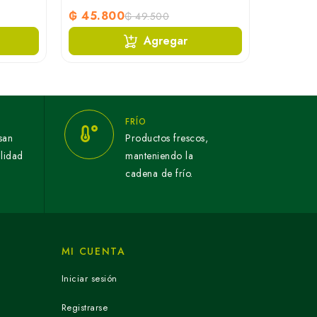
₲ 45.800
₲ 4.05
₲ 49.500
Agregar
FRÍO
san
Productos frescos,
alidad
manteniendo la
cadena de frío.
MI CUENTA
Iniciar sesión
Registrarse