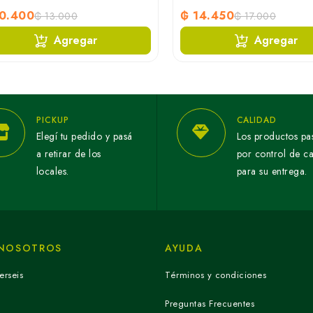
10.400
₲ 14.450
₲ 13.000
₲ 17.000
Agregar
Agregar
PICKUP
CALIDAD
Elegí tu pedido y pasá
Los productos pa
a retirar de los
por control de c
locales.
para su entrega.
 NOSOTROS
AYUDA
erseis
Términos y condiciones
Preguntas Frecuentes