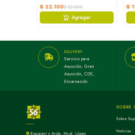
₲ 22.100
₲ 
₲ 25.000
ar
Agregar
DELIVERY
Servicio para
Asunción, Gran
Asunción, CDE,
Encarnación.
SOBRE
Sobre Sup
Noticias
Boggiani y Avda. Mcal. López