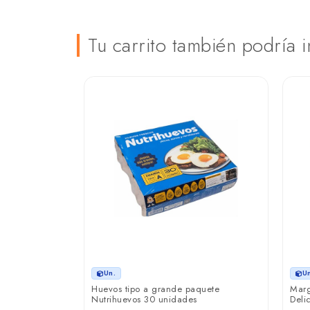
Tu carrito también podría i
Un.
U
acuna clásica
Huevos tipo a grande paquete
Marg
dades
Nutrihuevos 30 unidades
Deli