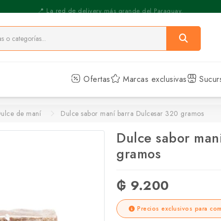
⚡️ Pickup Express - Retirás en 30 min.
Ofertas
Marcas exclusivas
Sucur
ulce de maní
Dulce sabor maní barra Dulcesar 320 gramos
Dulce sabor man
gramos
₲ 9.200
Precios exclusivos para com