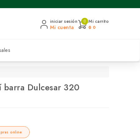
iniciar sesión
Mi carrito
0
Mi cuenta
₲ 0
sales
í barra Dulcesar 320
pras online