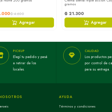
ja Norte 200 gramos
Crema dental triple acción Co
gramos
4.000
₲ 21.300
₲ 4.600
Agregar
Agregar
PICKUP
CALIDAD
Elegí tu pedido y pasá
Los productos pa
a retirar de los
por control de c
locales.
para su entrega.
 NOSOTROS
AYUDA
erseis
Términos y condiciones