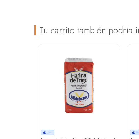
Tu carrito también podría i
Un.
U