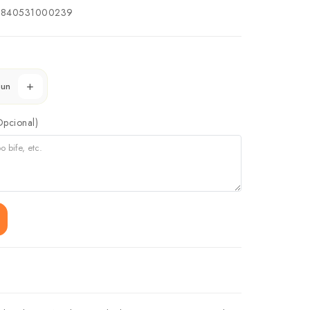
840531000239
un
Opcional)