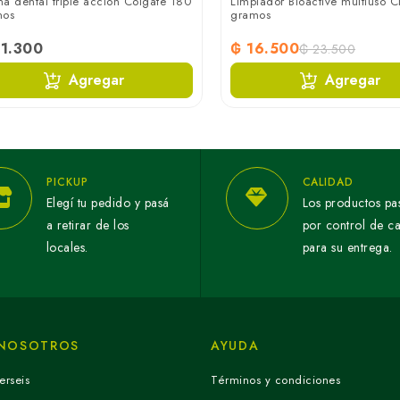
a dental triple acción Colgate 180
Limpiador Bioactive multiuso C
mos
gramos
1.300
₲ 16.500
₲ 23.500
Agregar
Agregar
PICKUP
CALIDAD
Elegí tu pedido y pasá
Los productos pa
a retirar de los
por control de c
locales.
para su entrega.
 NOSOTROS
AYUDA
erseis
Términos y condiciones