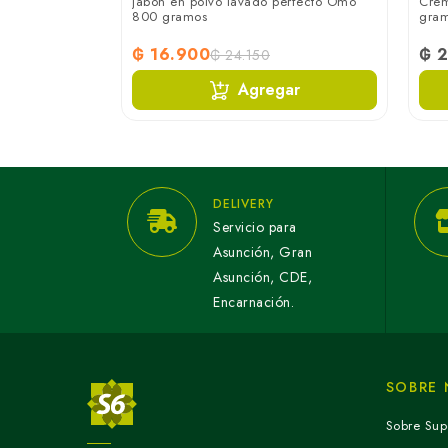
 gramos
Jabón en polvo lavado perfecto Omo
Crem
800 gramos
gra
₲ 16.900
₲ 2
₲ 24.150
ar
Agregar
DELIVERY
Servicio para
Asunción, Gran
Asunción, CDE,
Encarnación.
SOBRE
Sobre Sup