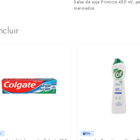
Salsa de soja Primicia 450 ml, pe
marinados.
ncluir
n.
Un.