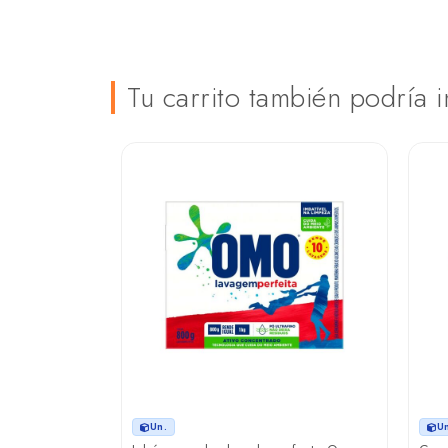
Tu carrito también podría i
Un.
U