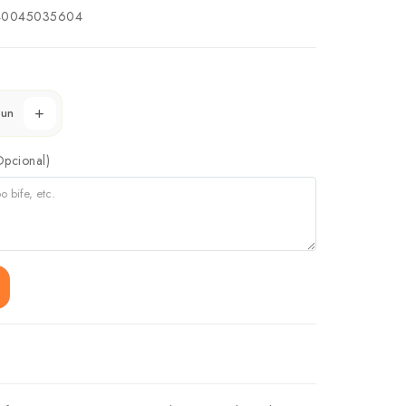
0045035604
un
Opcional)