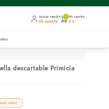
iniciar sesión
Mi carrito
0
Mi cuenta
₲ 0
sales
ella descartable Primicia
pras online