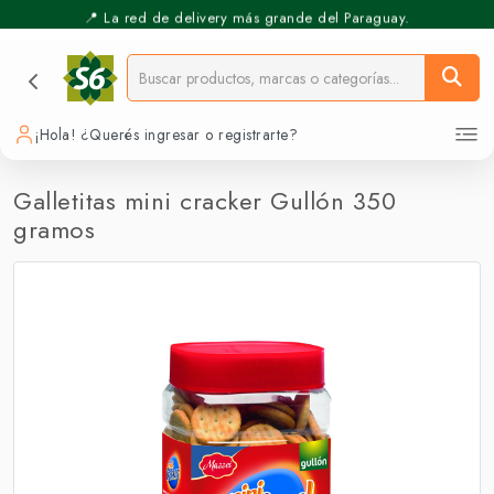
📍 La red de delivery más grande del Paraguay.
⚡️ Pickup Express - Retirás en 30 min.
¡Hola! ¿Querés ingresar o registrarte?
Galletitas mini cracker Gullón 350
gramos