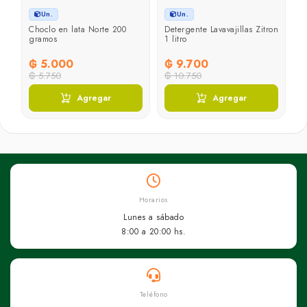
Un.
Un.
Choclo en lata Norte 200
Detergente Lavavajillas Zitron
L
gramos
1 litro
C
₲ 5.000
₲ 9.700
₲
₲ 5.750
₲ 10.750
₲
Agregar
Agregar
Horarios
Lunes a sábado
8:00 a 20:00 hs.
Teléfono