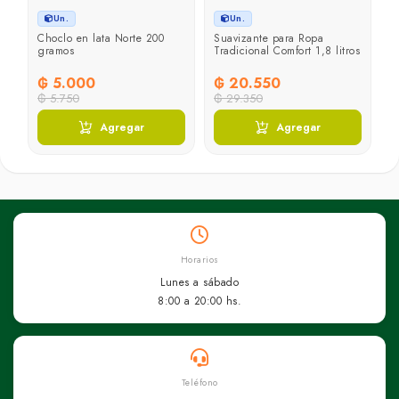
Un.
Un.
Choclo en lata Norte 200
Suavizante para Ropa
D
gramos
Tradicional Comfort 1,8 litros
1 
₲ 5.000
₲ 20.550
₲
₲ 5.750
₲ 29.350
₲
Agregar
Agregar
Horarios
Lunes a sábado
8:00 a 20:00 hs.
Teléfono