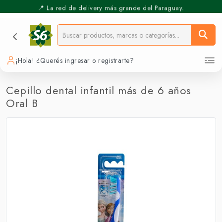
📍 La red de delivery más grande del Paraguay.
⚡️ Pickup Express - Retirás en 30 min.
¡Hola! ¿Querés ingresar o registrarte?
Cepillo dental infantil más de 6 años
Oral B