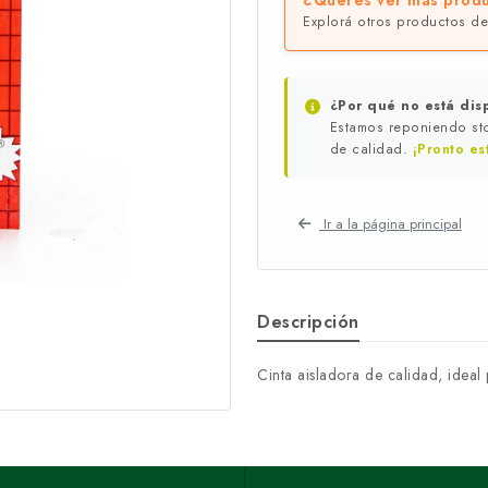
¿Querés ver más produ
Explorá otros productos d
¿Por qué no está dis
Estamos reponiendo sto
de calidad.
¡Pronto es
Ir a la página principal
Descripción
Cinta aisladora de calidad, ideal 