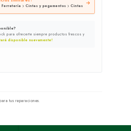
ctos similares?
e
Ferretería
Cintas y pegamentos
Cintas
ponible?
ck para ofrecerte siempre productos frescos y
tará disponible nuevamente!
para tus reparaciones.