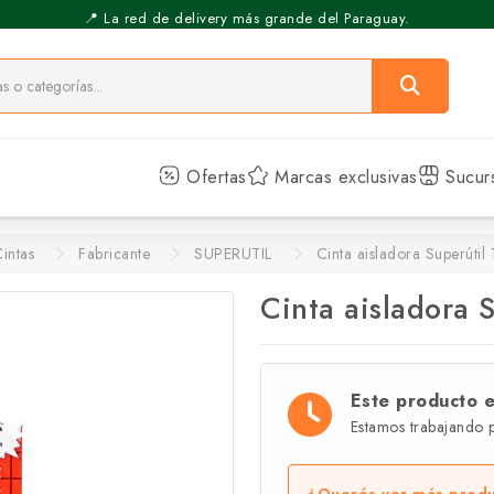
📍 La red de delivery más grande del Paraguay.
⚡️ Pickup Express - Retirás en 30 min.
Ofertas
Marcas exclusivas
Sucur
intas
Fabricante
SUPERUTIL
Cinta aisladora Superútil
Cinta aisladora 
Este producto 
Estamos trabajando 