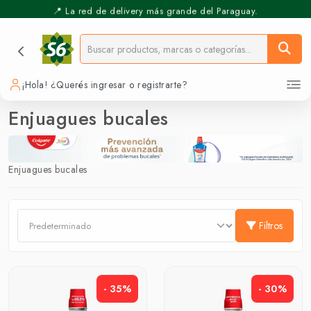
📍 La red de delivery más grande del Paraguay.
⚡️ Pickup Express - Retirás en 30 min.
¡Hola! ¿Querés ingresar o registrarte?
Enjuagues bucales
Enjuagues bucales
Filtros
- 35%
- 30%