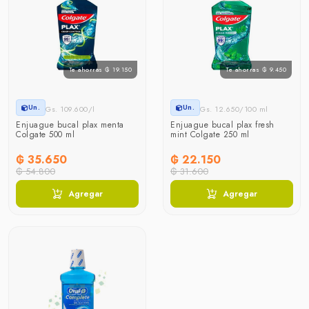
Te ahorras ₲ 19.150
Te ahorras ₲ 9.450
Un.
Un.
Gs. 109.600/l
Gs. 12.650/100 ml
Enjuague bucal plax menta
Enjuague bucal plax fresh
Colgate 500 ml
mint Colgate 250 ml
₲ 35.650
₲ 22.150
₲ 54.800
₲ 31.600
Agregar
Agregar