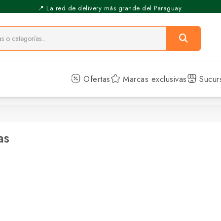
📍 La red de delivery más grande del Paraguay.
⚡️ Pickup Express - Retirás en 30 min.
Ofertas
Marcas exclusivas
Sucur
as