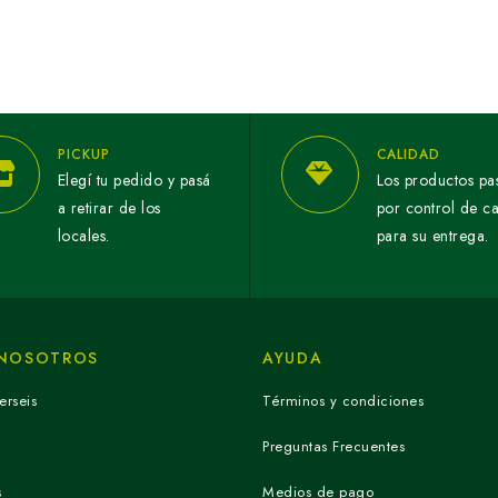
PICKUP
CALIDAD
Elegí tu pedido y pasá
Los productos pa
a retirar de los
por control de c
locales.
para su entrega.
 NOSOTROS
AYUDA
erseis
Términos y condiciones
Preguntas Frecuentes
s
Medios de pago