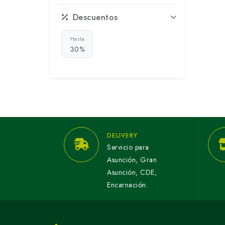
Descuentos
Hasta
30%
DELIVERY
Servicio para
Asunción, Gran
Asunción, CDE,
Encarnación.