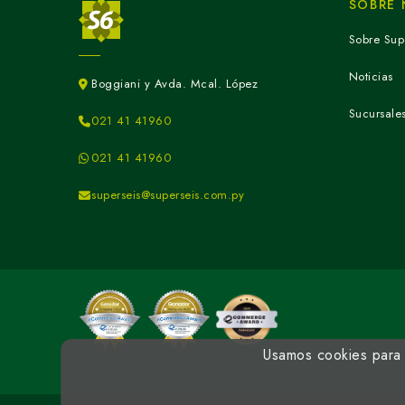
SOBRE
Sobre Sup
Noticias
Boggiani y Avda. Mcal. López
Sucursale
021 41 41960
021 41 41960
superseis@superseis.com.py
Usamos cookies para m