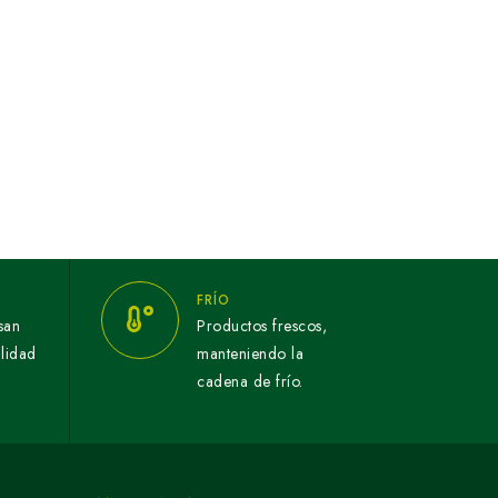
FRÍO
san
Productos frescos,
alidad
manteniendo la
cadena de frío.