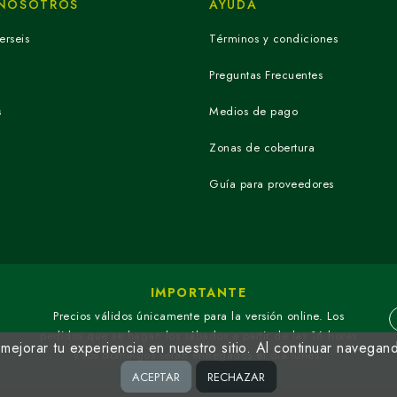
 NOSOTROS
AYUDA
erseis
Términos y condiciones
Preguntas Frecuentes
s
Medios de pago
Zonas de cobertura
Guía para proveedores
IMPORTANTE
Precios válidos únicamente para la versión online. Los
pedidos que se hagan los sábados a partir de las 16 horas
ejorar tu experiencia en nuestro sitio. Al continuar navegan
y los domingos serán entregados el día lunes.
ACEPTAR
RECHAZAR