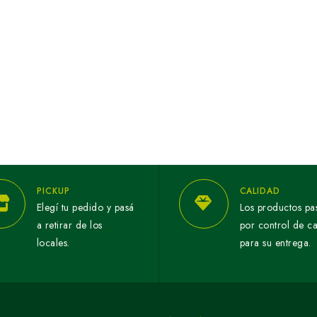
PICKUP
CALIDAD
Elegí tu pedido y pasá
Los productos pa
a retirar de los
por control de c
locales.
para su entrega.