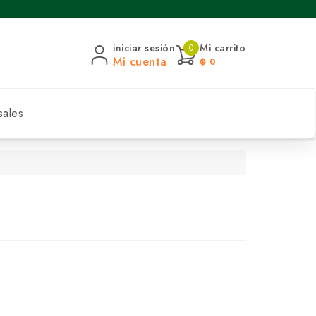
iniciar sesión
Mi carrito
0
Mi cuenta
₲ 0
sales