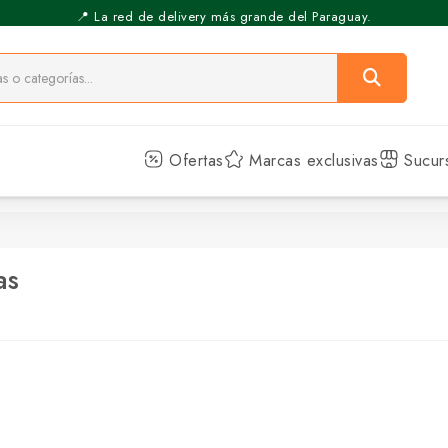
📍 La red de delivery más grande del Paraguay.
⚡️ Pickup Express - Retirás en 30 min.
Ofertas
Marcas exclusivas
Sucur
as