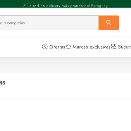
⚡️ Pickup Express - Retirás en 30 min.
📍 La red de delivery más grande del Paraguay.
Ofertas
Marcas exclusivas
Sucur
as