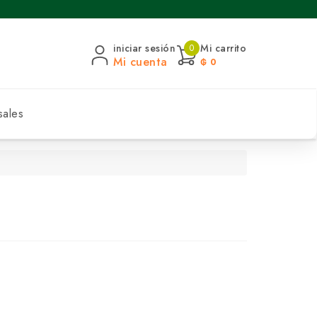
iniciar sesión
Mi carrito
0
Mi cuenta
₲ 0
sales