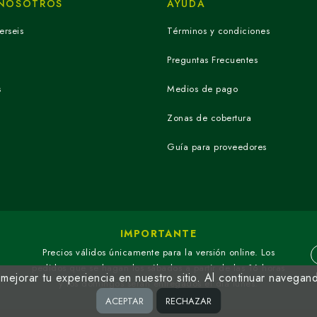
 NOSOTROS
AYUDA
erseis
Términos y condiciones
Preguntas Frecuentes
s
Medios de pago
Zonas de cobertura
Guía para proveedores
IMPORTANTE
Precios válidos únicamente para la versión online. Los
pedidos que se hagan los sábados a partir de las 16 horas
ejorar tu experiencia en nuestro sitio. Al continuar navegan
y los domingos serán entregados el día lunes.
ACEPTAR
RECHAZAR