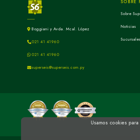
SOBRE
Sobre Sup
Noticias
Boggiani y Avda. Mcal. López
Sucursale
021 41 41960
021 41 41960
superseis@superseis.com.py
Usamos cookies para m