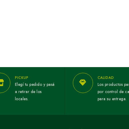
PICKUP
CALIDAD
Elegí tu pedido y pasá
Los productos pa
a retirar de los
por control de c
locales.
para su entrega.