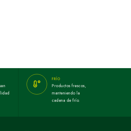
FRÍO
san
Productos frescos,
alidad
manteniendo la
cadena de frío.