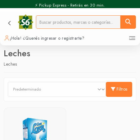
⚡️ Pickup Express - Retirás en 30 min.
¡Hola! ¿Querés ingresar o registrarte?
Leches
Leches
Filtros