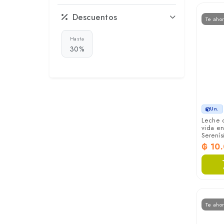
Descuentos
Te aho
Hasta
30%
Un.
Leche 
vida en
Serenís
₲ 10
Te aho