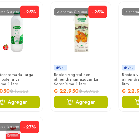
- 25%
- 25%
rras ₲ 3.500
Te ahorras ₲ 8.000
Te ahorr
Un.
Un.
descremada larga
Bebida vegetal con
Bebida v
 botella La
almendra sin azúcar La
almendra
ima 1 litro
Serenísima 1 litro
litro
.050
₲ 22.950
₲ 22.
₲ 13.550
₲ 30.950
Agregar
Agregar
- 27%
rras ₲ 3.500