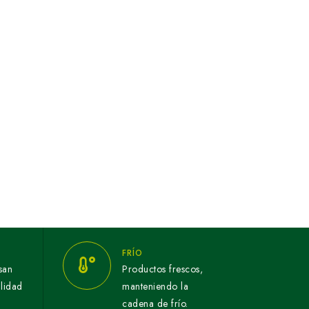
FRÍO
san
Productos frescos,
alidad
manteniendo la
cadena de frío.