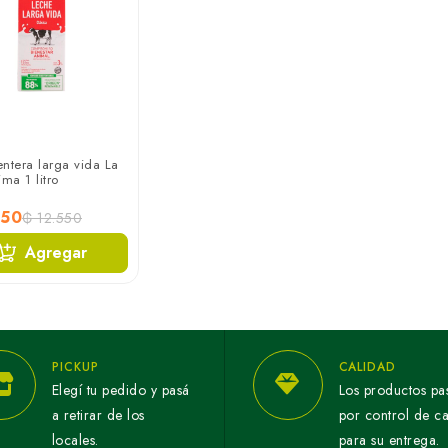
ntera larga vida La
ima 1 litro
050
₲ 12.550
Agregar
PICKUP
CALIDAD
Elegí tu pedido y pasá
Los productos pa
a retirar de los
por control de c
locales.
para su entrega.