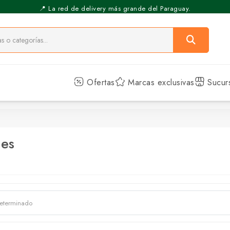
⚡️ Pickup Express - Retirás en 30 min.
📍 La red de delivery más grande del Paraguay.
Ofertas
Marcas exclusivas
Sucur
hes