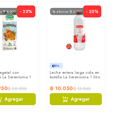
- 25%
- 25%
as ₲ 8.000
Te ahorras ₲ 3.500
Un.
egetal con
Leche entera larga vida en
 La Serenísima 1
botella La Serenísima 1 litro
950
₲ 10.050
₲ 30.950
₲ 13.550
Agregar
Agregar