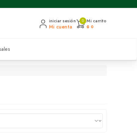
iniciar sesión
Mi carrito
0
Mi cuenta
₲ 0
sales