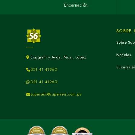
Encarnación.
SOBRE
Sobre Sup
Noticias
Boggiani y Avda. Mcal. López
Sucursale
021 41 41960
021 41 41960
superseis@superseis.com.py