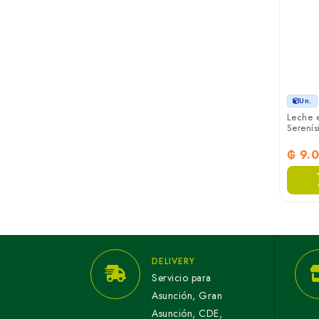
Un.
Leche e
Serenís
₲ 9.
DELIVERY
Servicio para
Asunción, Gran
Asunción, CDE,